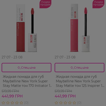
Лидер
Лидер
продаж
продаж
27 07 - 23 08
27 07 - 23 08
0_Спец.ціна
0_Спец.ціна
Жидкая помада для губ
Жидкая помада для губ
Maybelline New York Super
Maybelline New York Super
Stay Matte тон 170 Initiator 1
Stay Matte тон 125 Inspirer 1
шт
шт
519,99 ГРН
519,99 ГРН
441,99 ГРН
441,99 ГРН