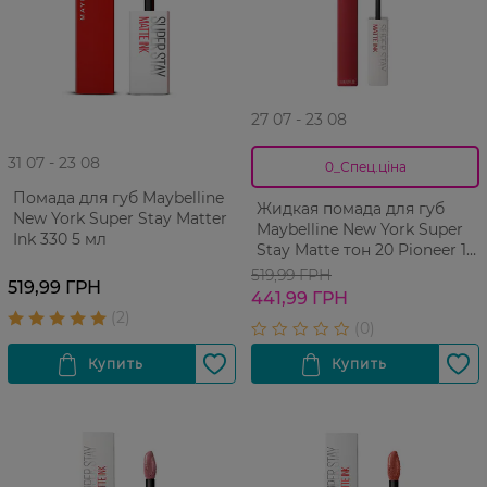
27 07 - 23 08
31 07 - 23 08
0_Спец.ціна
Помада для губ Maybelline
Жидкая помада для губ
New York Super Stay Matter
Maybelline New York Super
Ink 330 5 мл
Stay Matte тон 20 Pioneer 1
шт
519,99 ГРН
519,99 ГРН
441,99 ГРН