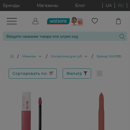
Бренды
Магазины
Блог
UA
RU
/
/
/
Макияж
Косметика для губ
Бренд: MAYBELLINE
Сортировать по:
Фильтр