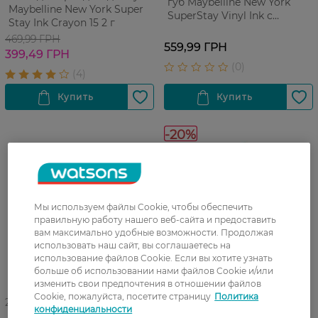
губ Maybelline New York
Maybelline New York Super
SuperStay Vinyl Ink с
Stay Ink Crayon 15 2 г
глянцевым финишем №35
469,99 ГРН
4,2 мл
559,99 ГРН
399,49 ГРН
-20%
Мы используем файлы Cookie, чтобы обеспечить
правильную работу нашего веб-сайта и предоставить
вам максимально удобные возможности. Продолжая
использовать наш сайт, вы соглашаетесь на
использование файлов Cookie. Если вы хотите узнать
больше об использовании нами файлов Cookie и/или
изменить свои предпочтения в отношении файлов
Cookie, пожалуйста, посетите страницу
Политика
27 07 - 23 08
27 07 - 23 08
конфиденциальности