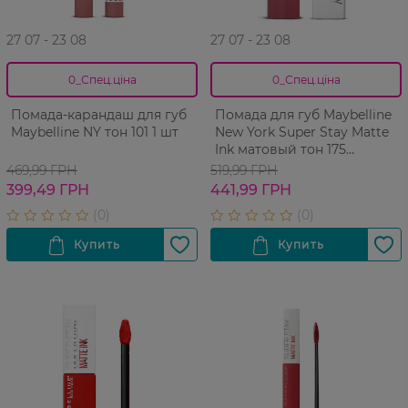
27 07 - 23 08
27 07 - 23 08
0_Спец.ціна
0_Спец.ціна
Помада-карандаш для губ
Помада для губ Maybelline
Maybelline NY тон 101 1 шт
New York Super Stay Matte
Ink матовый тон 175
Ringleader 5 мл
469,99 ГРН
519,99 ГРН
399,49 ГРН
441,99 ГРН