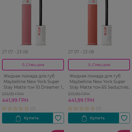
27 07 - 23 08
27 07 - 23 08
0_Спец.ціна
0_Спец.ціна
Жидкая помада для губ
Жидкая помада для губ
Maybelline New York Super
Maybelline New York Super
Stay Matte тон 10 Dreamer 1
Stay Matte тон 65 Seductress
шт
1 шт
519,99 ГРН
519,99 ГРН
441,99 ГРН
441,99 ГРН