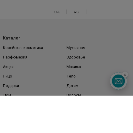
UA
RU
Каталог
Корейская косметика
Мужчинам
Парфюмерия
Здоровье
Акции
Макияж
x
Лицо
Тело
Подарки
Детям
Дом
Волосы
Аксессуары
Дерматокосметика
Бренды
Клиентам