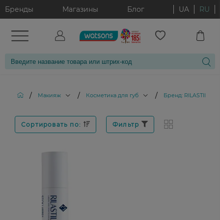
Бренды
Магазины
Блог
UA
RU
/
/
/
Макияж
Косметика для губ
Бренд: RILASTIL
Сортировать по:
Фильтр