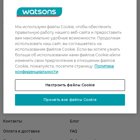
Парфюмерия
Здоровье
Акции
Макияж
Лицо
Тело
Мы используем файлы Cookie, чтобы обеспечить
Подарки
Детям
правильную работу нашего веб-сайта и предоставить
вам максимально удобные возможности. Продолжая
Дом
Волосы
использовать наш сайт, вы соглашаетесь на
использование файлов Cookie. Если вы хотите узнать
Аксессуары
Дерматокосметика
больше об использовании нами файлов Cookie и/или
изменить свои предпочтения в отношении файлов
Бренды
Cookie, пожалуйста, посетите страницу
Политика
конфиденциальности
Клиентам
Настроить файлы Cookie
Правила и условия
Магазины
Принять все файлы Cookie
Watsons Club
Подарочные сертификаты
О Watsons
Карьера в Watsons
Контакты
Блог
Оплата и доставка
FAQ