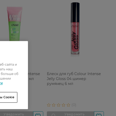
еб-сайта и
ать наш
ля губ Colour Intense
Блеск для губ Colour Intense
ь больше об
n 01 яблоко 10 мл
Jelly Gloss 04 шимер
ошении
ти
румянец 6 мл
ы Cookie