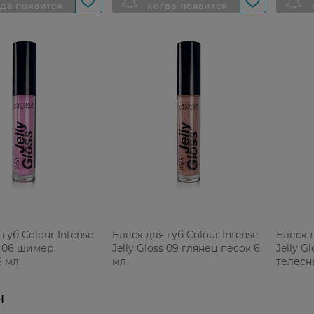
губ Colour Intense
Блеск для губ Colour Intense
Блеск д
ss 06 шимер
Jelly Gloss 09 глянец песок 6
Jelly G
6 мл
мл
телесн
Н