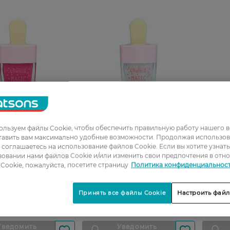
льзуем файлы Cookie, чтобы обеспечить правильную работу нашего в
тавить вам максимально удобные возможности. Продолжая использов
губ Colour Intense
Блеск для губ Colour Intense
Блеск д
ы соглашаетесь на использование файлов Cookie. Если вы хотите узнат
малина 6 мл
Magic 03 ваниль 6 мл
Pop Neo
овании нами файлов Cookie и/или изменить свои предпочтения в отн
Cookie, пожалуйста, посетите страницу
Политика конфиденциальнос
Принять все файлы Cookie
Настроить файл