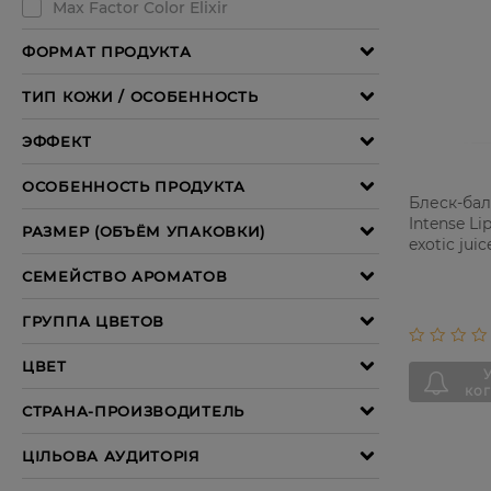
Блеск-бал
Intense Li
exotic juic