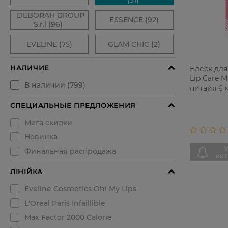
Блеск для 
Lip Care 
питайя 6 