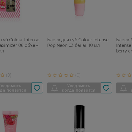
губ Colour Intense
Блеск для губ Colour Intense
Блеск-
Maximizer 06 объем
Pop Neon 03 банан 10 мл
Intense
мл
berry c