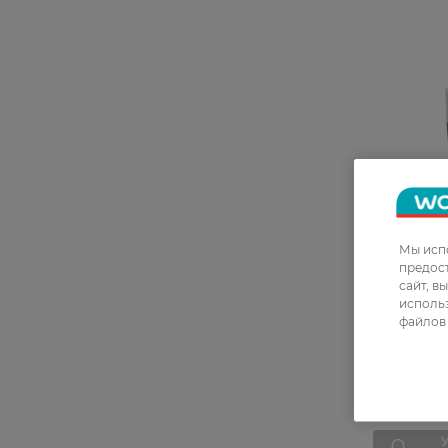
Мы испо
предос
Блеск для 
сайт, в
Magic 02 
использ
файлов 