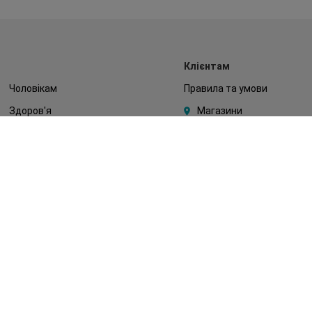
Клієнтам
Чоловікам
Правила та умови
Здоров'я
Магазини
Макіяж
Watsons Club
Тіло
Подарункові сертифікати
Діти
Про Watsons
Волосся
Кар'єра у Watsons
Дерматокосметика
Контакти
Блог
Оплата та доставка
FAQ
Політика конфіденційності