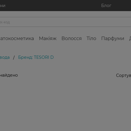
ини
Блог
атокосметика
Макіяж
Волосся
Тіло
Парфуми
 вода
Бренд: TESORI D
/
знайдено
Сортув