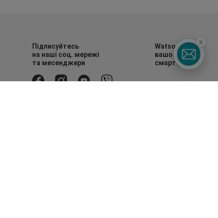
x
Підписуйтесь
Watsons в
на наші соц. мережі
вашому
та месенджери
смартфоні