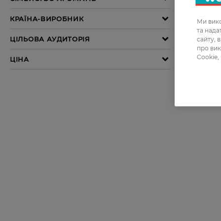
Ми вико
та над
сайту, 
про вик
Cookie,