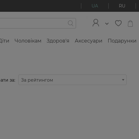
UA
RU
Діти
Чоловікам
Здоров'я
Аксесуари
Подарунки
ати за:
За рейтингом