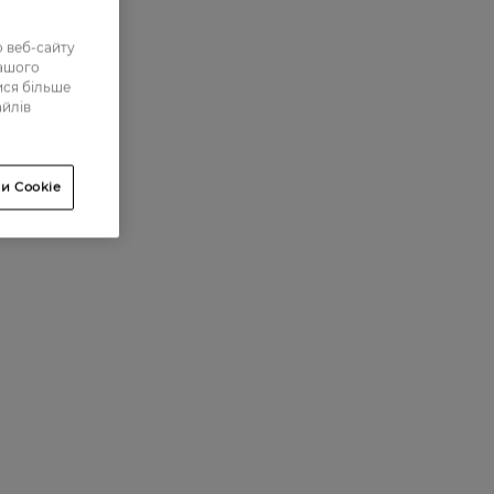
 веб-сайту
нашого
ися більше
айлів
и Cookie