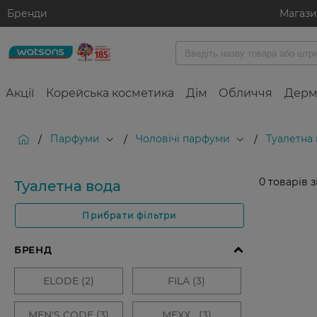
Бренди
Магаз
Акції
Корейська косметика
Дім
Обличчя
Дерм
Парфуми
Чоловічі парфуми
Туалетна
/
/
/
0
товарів 
Туалетна вода
Прибрати фільтри