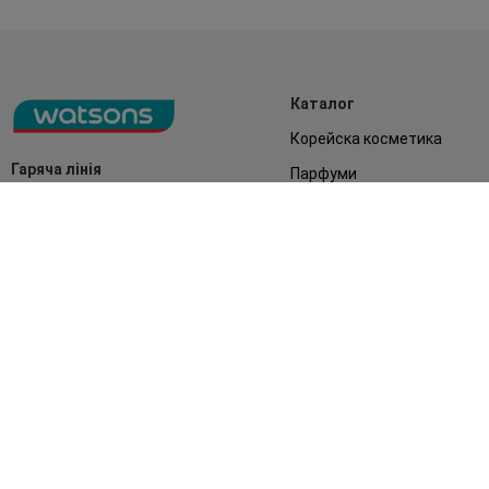
Каталог
Корейска косметика
Гаряча лінія
Парфуми
0 800 300 333
Акції
Обличчя
З 9:00 до 19:00
Без вихідних
Подарунки
Дім
Аксесуари
Бренди