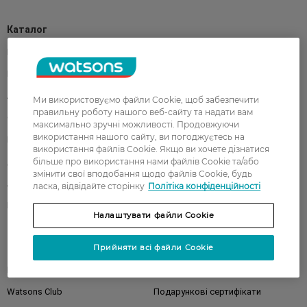
Каталог
Корейска косметика
Чоловікам
Парфуми
Здоров'я
Акції
Макіяж
Ми використовуємо файли Cookie, щоб забезпечити
правильну роботу нашого веб-сайту та надати вам
Обличчя
Тіло
максимально зручні можливості. Продовжуючи
використання нашого сайту, ви погоджуєтесь на
Подарунки
Діти
використання файлів Cookie. Якщо ви хочете дізнатися
більше про використання нами файлів Cookie та/або
Дім
Волосся
змінити свої вподобання щодо файлів Cookie, будь
Аксесуари
Дерматокосметика
ласка, відвідайте сторінку
Політіка конфіденційності
Бренди
Налаштувати файли Cookie
Клієнтам
Прийняти всі файли Cookie
Правила та умови
Магазини
Watsons Club
Подарункові сертифікати