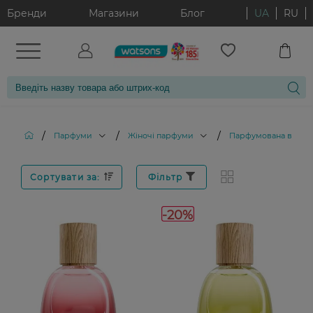
Бренди
Магазини
Блог
UA
RU
/
/
/
Парфуми
Жіночі парфуми
Парфумована вода
Сортувати за:
Фільтр
-20%