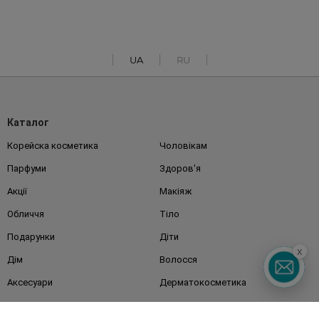
UA
RU
Каталог
Корейска косметика
Чоловікам
Парфуми
Здоров'я
Акції
Макіяж
Обличчя
Тіло
Подарунки
Діти
x
Дім
Волосся
Аксесуари
Дерматокосметика
Бренди