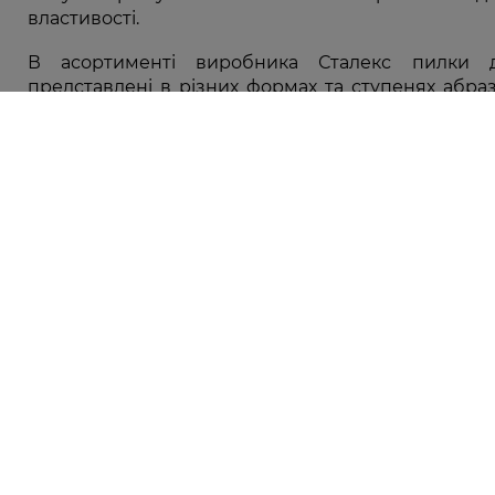
властивості.
В асортименті виробника Сталекс пилки 
представлені в різних формах та ступенях абра
вибрати підхожий варіант для підпилювання ві
полірування нігтьової пластини. Купити оптима
пилочку Сталекс за доступною вартістю можна
«Ватсонс».
Каталог
Корейска косметика
Гаряча лінія
Парфуми