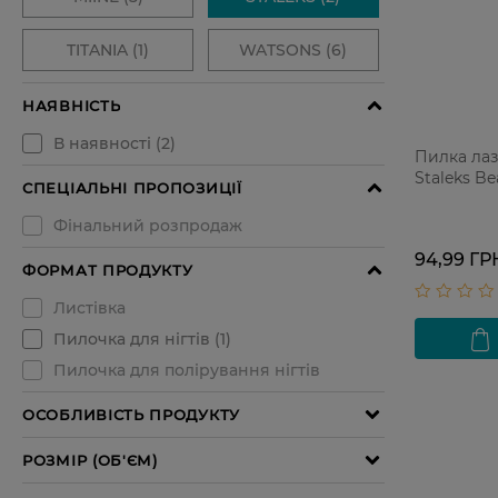
Пилка лаз
Staleks B
94,99 ГР