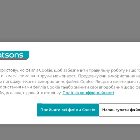
ристовуємо файли Cookie, щоб забезпечити правильну роботу нашого
ати вам максимально зручні можливості. Продовжуючи використання 
ви погоджуєтесь на використання файлів Cookie. Якщо ви хочете дізнат
ористання нами файлів Cookie та/або змінити свої вподобання щодо ф
 будь ласка, відвідайте сторінку
Політіка конфіденційності
Прийняти всі файли Cookie
Налаштувати файл