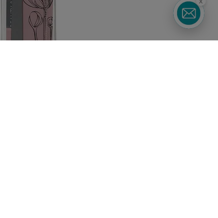
x
Підписуйтесь
Watsons в
на наші соц. мережі
вашому
та месенджери
смартфоні