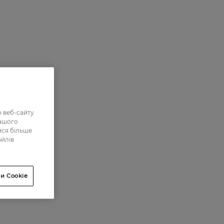
 веб-сайту
нашого
ися більше
айлів
и Cookie