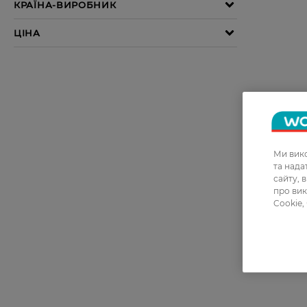
Ми вико
та над
сайту, 
про вик
Cookie,