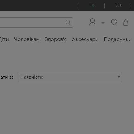
UA
RU
Діти
Чоловікам
Здоров'я
Аксесуари
Подарунки
ати за:
Наявністю