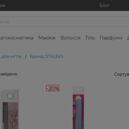
ини
Блог
атокосметика
Макіяж
Волосся
Тіло
Парфуми
для нігтів
Бренд: STALEKS
/
знайдено
Сортув
-20%