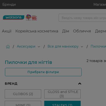
Бренди
Магаз
Акції
Корейська косметика
Дім
Обличчя
Дерм
Аксесуари
Все для манікюру
Пилочки 
/
/
/
2
товарів 
Пилочки для нігтів
Прибрати фільтри