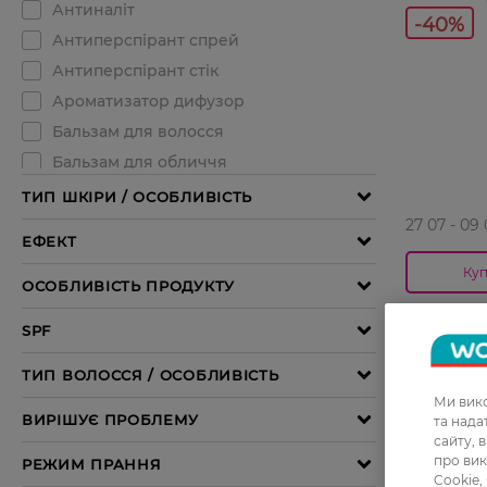
-40%
27 07 - 09
Куп
Маска для
Profession
249,99 ГР
149,99 Г
Ми вико
та над
сайту, 
про вик
Cookie,