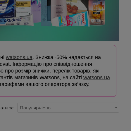
ині
watsons.ua
. Знижка -50% надається на
dvat. Інформацію про співвідношення
о про розмір знижки, перелік товарів, які
ьтантів магазинів Watsons, на сайті
watsons.ua
з тарифами вашого оператора зв’язку.
ати за:
Популярністю