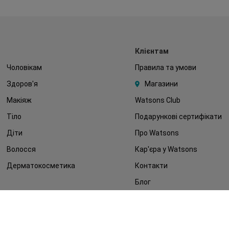
Клієнтам
Чоловікам
Правила та умови
Здоров'я
Магазини
Макіяж
Watsons Club
Тіло
Подарункові сертифікати
Діти
Про Watsons
Волосся
Кар'єра у Watsons
Дерматокосметика
Контакти
Блог
Оплата та доставка
FAQ