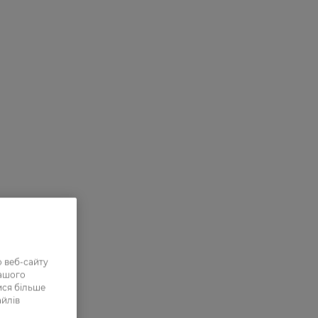
 веб-сайту
нашого
ися більше
айлів