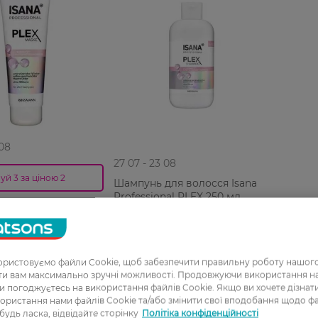
 08
27 07 - 23 08
уй 3 за ціною 2
Шампунь для волосся Isana
Professional PLEX 250 мл
 волосся Isana
al PLEX 125 мл
249,99 ГРН
Н
174,99 ГРН
РН
ристовуємо файли Cookie, щоб забезпечити правильну роботу нашого
ати вам максимально зручні можливості. Продовжуючи використання 
ви погоджуєтесь на використання файлів Cookie. Якщо ви хочете дізнат
ористання нами файлів Cookie та/або змінити свої вподобання щодо ф
 будь ласка, відвідайте сторінку
Політіка конфіденційності