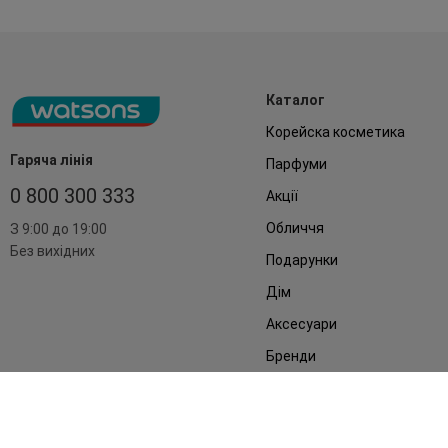
Каталог
Корейска косметика
Гаряча лінія
Парфуми
0 800 300 333
Акції
Обличчя
З 9:00 до 19:00
Без вихідних
Подарунки
Дім
Аксесуари
Бренди