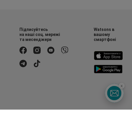
Підписуйтесь
Watsons в
на наші соц. мережі
вашому
та месенджери
смартфоні
x