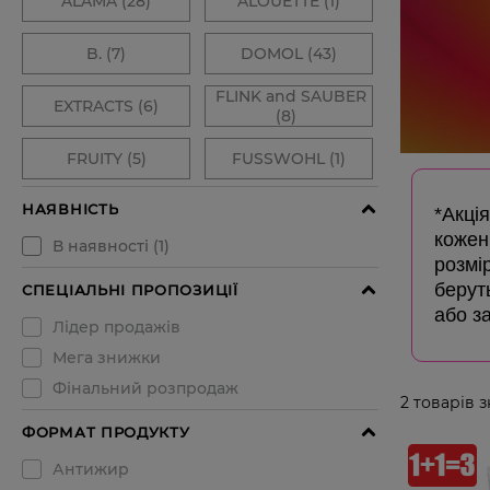
*Акція
кожен
розмір
беруть
або з
2
товарів 