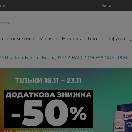
ини
Блог
атокосметика
Макіяж
Волосся
Тіло
Парфуми
NN та Kruidvat.
Бренд: ISANA HAIR PROFESSIONAL PLEX
/