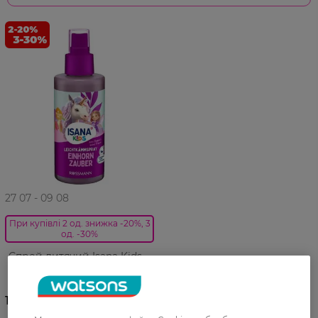
27 07 - 09 08
При купівлі 2 од. знижка -20%, 3
од. -30%
Спрей дитячий Isana Kids
для полегшення
розчісування 150 мл
159,99 ГРН