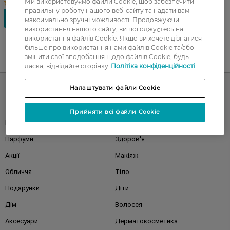
Ми використовуємо файли Cookie, щоб забезпечити
правильну роботу нашого веб-сайту та надати вам
максимально зручні можливості. Продовжуючи
використання нашого сайту, ви погоджуєтесь на
використання файлів Cookie. Якщо ви хочете дізнатися
більше про використання нами файлів Cookie та/або
змінити свої вподобання щодо файлів Cookie, будь
UA
RU
ласка, відвідайте сторінку
Політіка конфіденційності
Налаштувати файли Cookie
Каталог
Прийняти всі файли Cookie
Корейска косметика
Чоловікам
Парфуми
Здоров'я
Акції
Макіяж
Обличчя
Тіло
Подарунки
Діти
Дім
Волосся
Аксесуари
Дерматокосметика