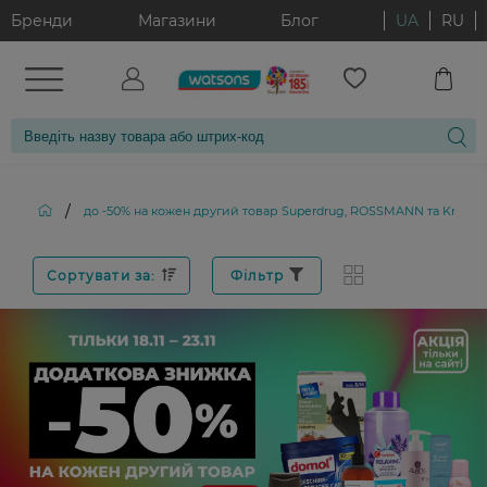
Бренди
Магазини
Блог
UA
RU
/
до -50% на кожен другий товар Superdrug, ROSSMANN та Kruidvat
Сортувати за:
Фільтр