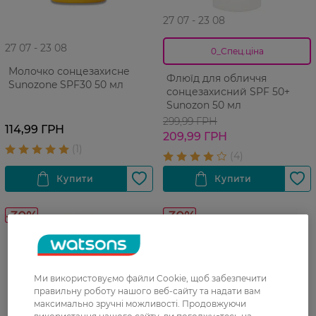
27 07 - 23 08
27 07 - 23 08
0_Спец.ціна
Молочко сонцезахисне
Флюїд для обличчя
Sunozone SPF30 50 мл
сонцезахисний SPF 50+
Sunozon 50 мл
299,99 ГРН
114,99 ГРН
209,99 ГРН
-30%
-30%
Ми використовуємо файли Cookie, щоб забезпечити
правильну роботу нашого веб-сайту та надати вам
максимально зручні можливості. Продовжуючи