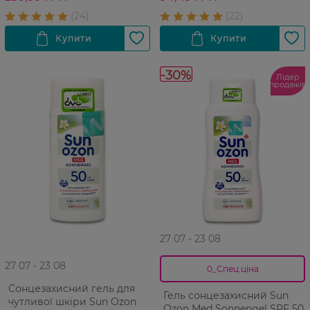
-30%
Лідер
продажів
27 07 - 23 08
27 07 - 23 08
0_Спец.ціна
Сонцезахисний гель для
Гель сонцезахисний Sun
чутливої шкіри Sun Ozon
Ozon Med Sonnengel SPF 50