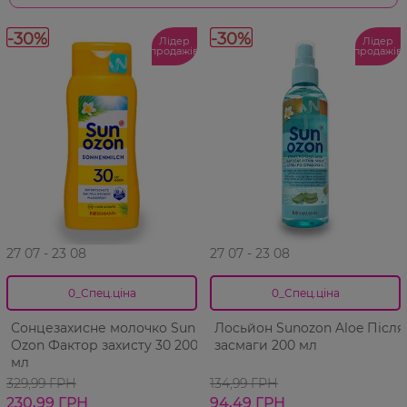
-30%
-30%
Лідер
Лідер
продажів
продажів
27 07 - 23 08
27 07 - 23 08
0_Спец.ціна
0_Спец.ціна
Сонцезахисне молочко Sun
Лосьйон Sunozon Aloe Після
Ozon Фактор захиcту 30 200
засмаги 200 мл
мл
329,99 ГРН
134,99 ГРН
230,99 ГРН
94,49 ГРН