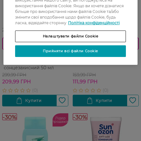
використання нашого сайту, ви погоджуєтесь на
використання файлів Cookie. Якщо ви хочете дізнатися
більше про використання нами файлів Cookie та/або
змінити свої вподобання щодо файлів Cookie, будь
ласка, відвідайте сторінку
Політіка конфіденційності
27 07 - 23 08
27 07 - 23 08
Налаштувати файли Cookie
0_Спец.ціна
0_Спец.ціна
Прийняти всі файли Cookie
Флюїд для обличчя Sunozon
Лосьйон після засмаги Sun
Hydro SPF30+
Ozon Med 200 мл
сонцезахисний 50 мл
299,99 ГРН
159,99 ГРН
209,99 ГРН
111,99 ГРН
-30%
-30%
Лідер
продажів