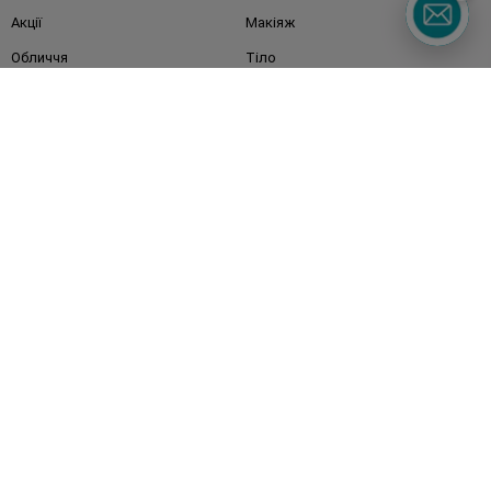
Акції
Макіяж
Обличчя
Тіло
Подарунки
Діти
Дім
Волосся
Аксесуари
Дерматокосметика
Бренди
Клієнтам
Правила та умови
Магазини
Watsons Club
Подарункові сертифікати
Про Watsons
Кар'єра у Watsons
Контакти
Блог
Оплата та доставка
FAQ
Політика конфіденційності
Публічна оферта