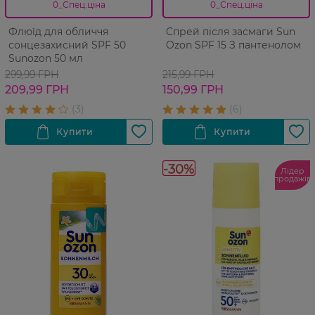
0_Спец.ціна
0_Спец.ціна
Флюїд для обличчя
Спрей після засмаги Sun
сонцезахисний SPF 50
Ozon SPF 15 З пантенолом
Sunozon 50 мл
299,99 ГРН
215,99 ГРН
209,99 ГРН
150,99 ГРН
-30%
Лідер
продажів