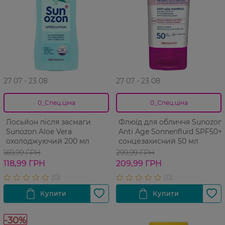
27 07 - 23 08
27 07 - 23 08
0_Спец.ціна
0_Спец.ціна
Лосьйон після засмаги
Флюїд для обличчя Sunozon
Sunozon Aloe Vera
Anti Age Sonnenfluid SPF50+
охолоджуючий 200 мл
сонцезахисний 50 мл
169,99 ГРН
299,99 ГРН
118,99 ГРН
209,99 ГРН
-30%