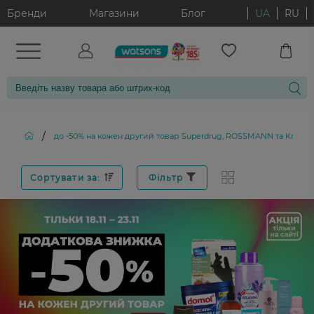
Бренди
Магазини
Блог
UA
RU
/
до -50% на кожен другий товар Superdrug, ROSSMANN та Kruidvat
Сортувати за:
Фільтр