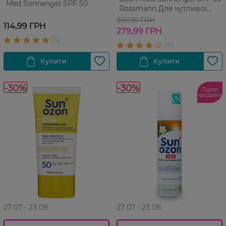
Med Sonnengel SPF 50
Rossmann Для чутливої
шкіри
399,99 ГРН
114,99 ГРН
279,99 ГРН
-30%
-30%
Лідер
продажів
27 07 - 23 08
27 07 - 23 08