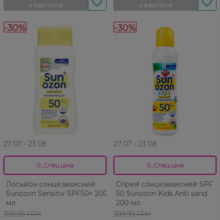
-30%
-30%
27 07 - 23 08
27 07 - 23 08
0_Спец.ціна
0_Спец.ціна
Лосьйон сонцезахисний
Спрей сонцезахисний SPF
Sunozon Sensitiv SPF50+ 200
50 Sunozon Kids Anti sand
мл
200 мл
399,99 ГРН
399,99 ГРН