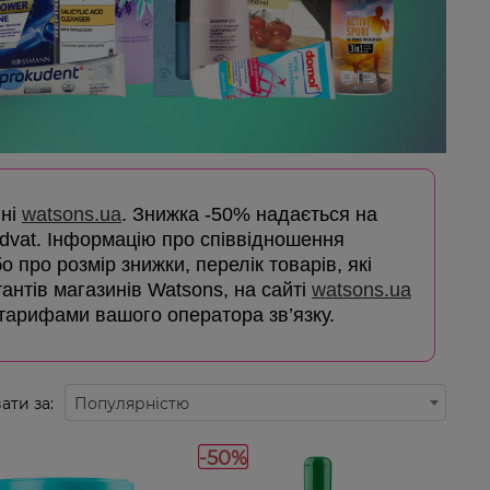
ині
watsons.ua
. Знижка -50% надається на
dvat. Інформацію про співвідношення
о про розмір знижки, перелік товарів, які
ьтантів магазинів Watsons, на сайті
watsons.ua
з тарифами вашого оператора зв’язку.
ати за:
Популярністю
-50%