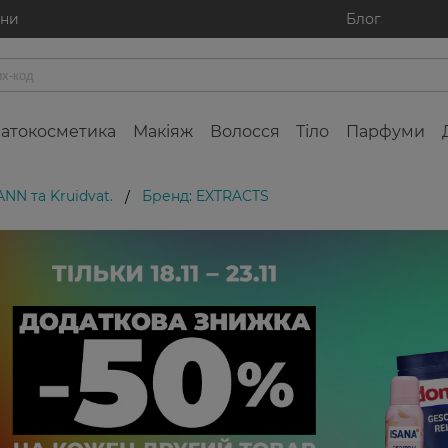
ини
Блог
атокосметика
Макіяж
Волосся
Тіло
Парфуми
NN та Kruidvat.
Бренд: EXTRACTS
/