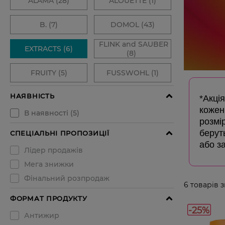
*Акція
кожен
розмір
беруть
або з
6
товарів 
-25%