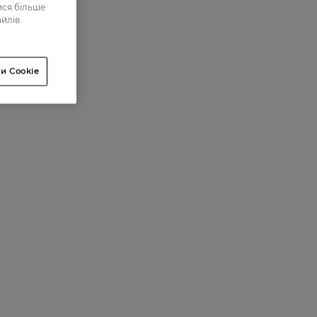
ися більше
айлів
и Cookie