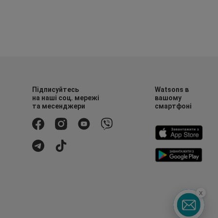
Підписуйтесь
Watsons в
на наші соц. мережі
вашому
та месенджери
смартфоні
x