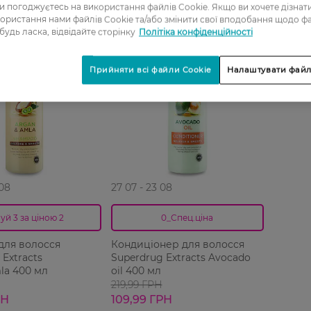
ви погоджуєтесь на використання файлів Cookie. Якщо ви хочете дізнат
ористання нами файлів Cookie та/або змінити свої вподобання щодо ф
-50%
 будь ласка, відвідайте сторінку
Політіка конфіденційності
Прийняти всі файли Cookie
Налаштувати файл
 08
27 07 - 23 08
уй 3 за ціною 2
0_Спец.ціна
для волосся
Кондиціонер для волосся
 Extracts
Superdrug Extracts Avocado
la 400 мл
oil 400 мл
219,99 ГРН
РН
109,99 ГРН