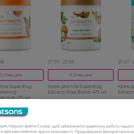
08
27 07 - 23 08
27 07 -
0_Спец.ціна
0_Спец.ціна
тіла Superdrug
Крем для тіла Superdrug
Крем д
oftening
Extracts Shea Butter 475 мл
Extract
t milk 475 мл
Н
249,99 ГРН
249,99
РН
187,49 ГРН
187,49
ристовуємо файли Cookie, щоб забезпечити правильну роботу нашого
ати вам максимально зручні можливості. Продовжуючи використання 