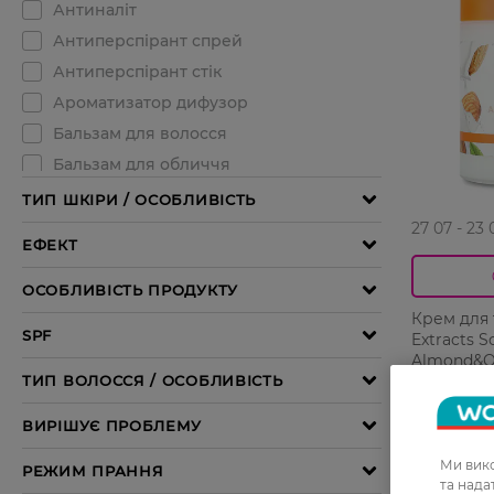
27 07 - 23 
Крем для 
Extracts S
Almond&Oa
249,99 ГР
187,49 Г
Ми вико
та над