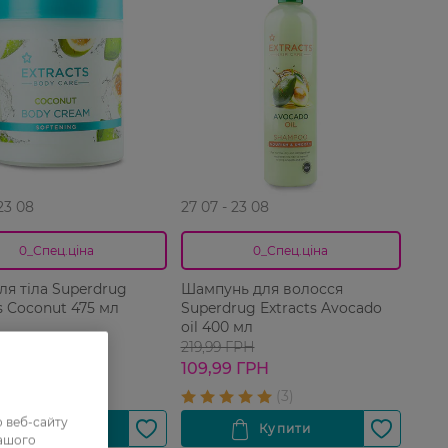
 23 08
27 07 - 23 08
0_Спец.ціна
0_Спец.ціна
ля тіла Superdrug
Шампунь для волосся
s Coconut 475 мл
Superdrug Extracts Avocado
oil 400 мл
 ГРН
219,99 ГРН
 ГРН
109,99 ГРН
 веб-сайту
нашого