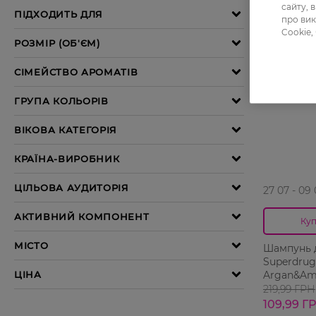
сайту, 
про вик
Cookie,
-50%
27 07 - 09
Куп
Шампунь 
Superdrug
Argan&Am
219,99 ГРН
109,99 Г