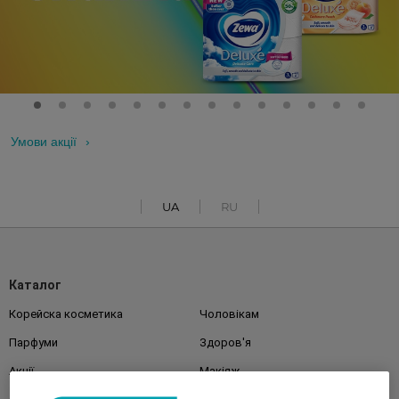
Умови акції
UA
RU
Каталог
Корейска косметика
Чоловікам
Парфуми
Здоров'я
Акції
Макіяж