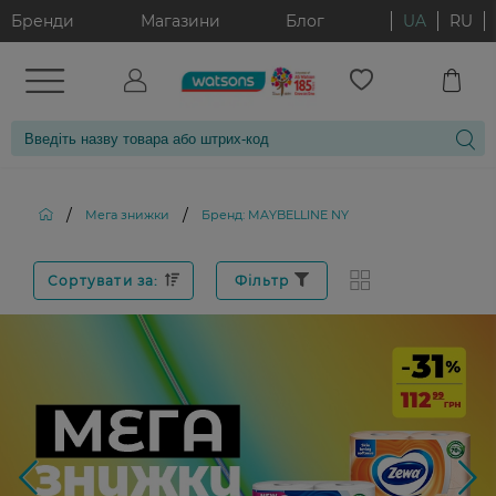
Бренди
Магазини
Блог
UA
RU
/
/
Мега знижки
Бренд: MAYBELLINE NY
Сортувати за:
Фільтр