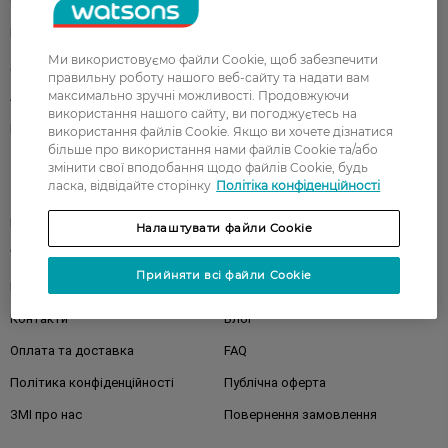
Обличчя
Тіло
Подарунки
Діти
Ми використовуємо файли Cookie, щоб забезпечити
Дім
Волосся
правильну роботу нашого веб-сайту та надати вам
максимально зручні можливості. Продовжуючи
Аксесуари
Дерматокосметика
використання нашого сайту, ви погоджуєтесь на
Бренди
використання файлів Cookie. Якщо ви хочете дізнатися
більше про використання нами файлів Cookie та/або
змінити свої вподобання щодо файлів Cookie, будь
ласка, відвідайте сторінку
Політіка конфіденційності
Клієнтам
Правила та умови
Магазини
Налаштувати файли Cookie
Watsons Club
Подарункові сертифікати
Прийняти всі файли Cookie
Про Watsons
Кар'єра у Watsons
Контакти
Блог
Оплата та доставка
FAQ
Політика конфіденційності
Публічна оферта
ЗМІ про нас
Повернення замовлення