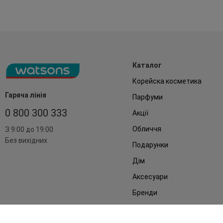
Каталог
Корейска косметика
Гаряча лінія
Парфуми
0 800 300 333
Акції
Обличчя
З 9:00 до 19:00
Без вихідних
Подарунки
Дім
Аксесуари
Бренди