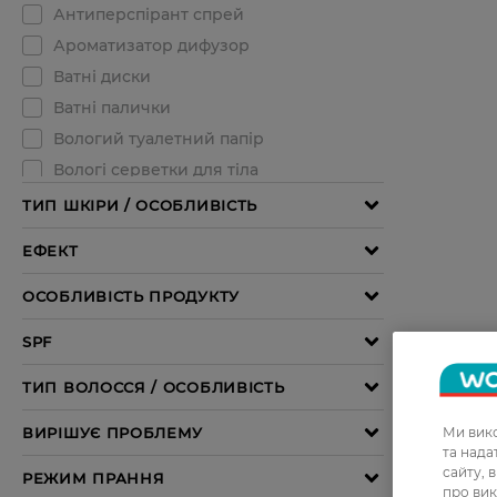
Ми вико
та над
сайту, 
про вик