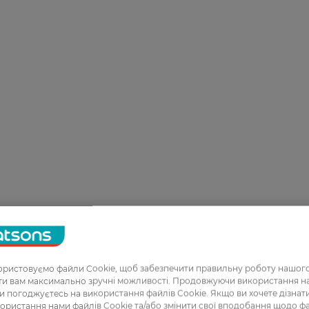
ристовуємо файли Cookie, щоб забезпечити правильну роботу нашого
ати вам максимально зручні можливості. Продовжуючи використання 
ви погоджуєтесь на використання файлів Cookie. Якщо ви хочете дізнат
ористання нами файлів Cookie та/або змінити свої вподобання щодо ф