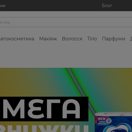
ини
Блог
атокосметика
Макіяж
Волосся
Тіло
Парфуми