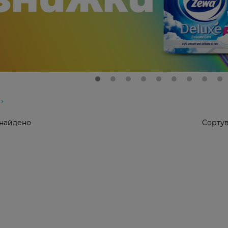
знайдено
Сортув