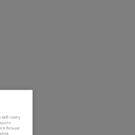
 веб-сайту
нашого
ися більше
айлів