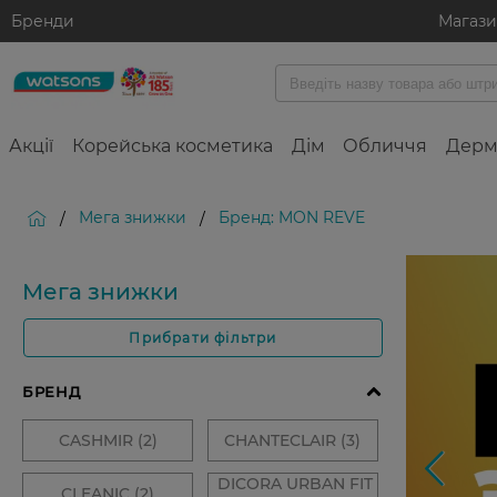
Бренди
Магаз
Акції
Корейська косметика
Дім
Обличчя
Дерм
Мега знижки
Бренд: MON REVE
/
/
Мега знижки
Прибрати фільтри