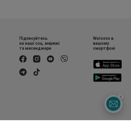
Підписуйтесь
Watsons в
на наші соц. мережі
вашому
та месенджери
смартфоні
x