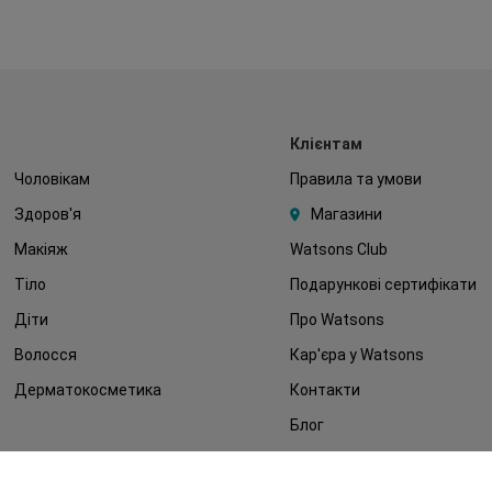
Клієнтам
Чоловікам
Правила та умови
Здоров'я
Магазини
Макіяж
Watsons Club
Тіло
Подарункові сертифікати
Діти
Про Watsons
Волосся
Кар'єра у Watsons
Дерматокосметика
Контакти
Блог
Оплата та доставка