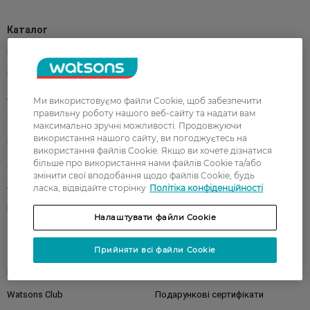
Каталог
Корейска косметика
Чоловікам
Парфуми
Здоров'я
Акції
Макіяж
Ми використовуємо файли Cookie, щоб забезпечити
правильну роботу нашого веб-сайту та надати вам
Обличчя
Тіло
максимально зручні можливості. Продовжуючи
використання нашого сайту, ви погоджуєтесь на
Подарунки
Діти
використання файлів Cookie. Якщо ви хочете дізнатися
більше про використання нами файлів Cookie та/або
Дім
Волосся
змінити свої вподобання щодо файлів Cookie, будь
Аксесуари
Дерматокосметика
ласка, відвідайте сторінку
Політіка конфіденційності
Бренди
Налаштувати файли Cookie
Клієнтам
Прийняти всі файли Cookie
Правила та умови
Магазини
Watsons Club
Подарункові сертифікати