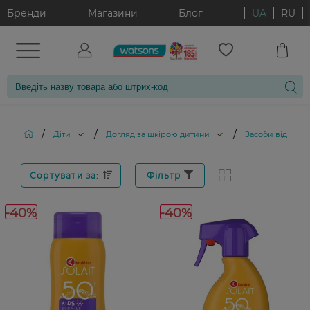
Бренди
Магазини
Блог
UA
RU
/
/
/
Діти
Догляд за шкірою дитини
Засоби від сонц
Сортувати за:
Фільтр
-40%
-40%