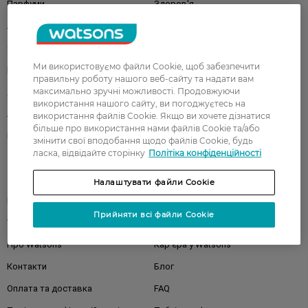
Парфуми
Здоров'я
Акції
Макіяж
Обличчя
Тіло
Ми використовуємо файли Cookie, щоб забезпечити
Подарунки
Діти
правильну роботу нашого веб-сайту та надати вам
максимально зручні можливості. Продовжуючи
Дім
Волосся
використання нашого сайту, ви погоджуєтесь на
Аксесуари
Дерматокосметика
використання файлів Cookie. Якщо ви хочете дізнатися
більше про використання нами файлів Cookie та/або
Бренди
змінити свої вподобання щодо файлів Cookie, будь
ласка, відвідайте сторінку
Політіка конфіденційності
Клієнтам
Налаштувати файли Cookie
Правила та умови
Магазини
Прийняти всі файли Cookie
Watsons Club
Подарункові сертифікати
Про Watsons
Кар'єра у Watsons
Контакти
Блог
Оплата та доставка
FAQ