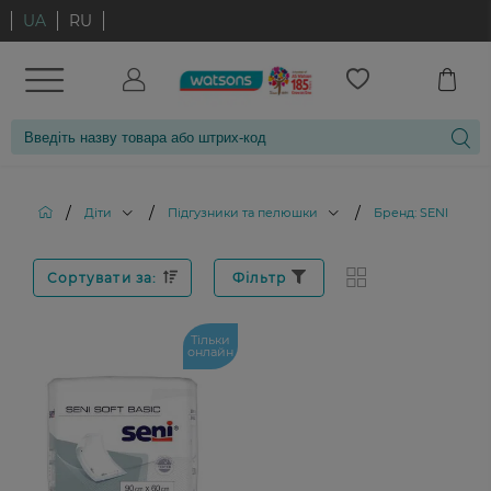
UA
RU
/
/
/
Діти
Підгузники та пелюшки
Бренд: SENI
Сортувати за:
Фільтр
Тільки
онлайн