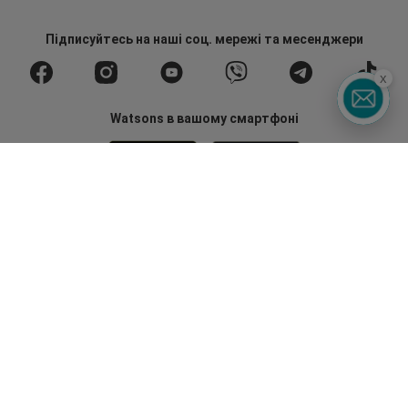
Підписуйтесь
на наші соц. мережі
та месенджери
x
Watsons в вашому смартфоні
Гаряча лінія
0 800 300 333
З 9:00 до 19:00
Без вихідних