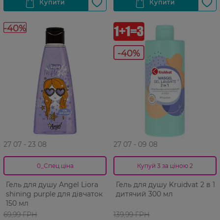
-40%
-40%
27 07 - 23 08
27 07 - 09 08
0_Спец.ціна
Купуй 3 за ціною 2
Гель для душу Angel Liora
Гель для душу Kruidvat 2 в 1
shining purple для дівчаток
дитячий 300 мл
150 мл
69,99 ГРН
139,99 ГРН