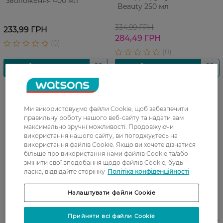
зволоження 400 мл
Beauty 250 мл
334,99 ГРН
233,99 ГРН
284,49 ГРН
Ми використовуємо файли Cookie, щоб забезпечити
правильну роботу нашого веб-сайту та надати вам
максимально зручні можливості. Продовжуючи
використання нашого сайту, ви погоджуєтесь на
використання файлів Cookie. Якщо ви хочете дізнатися
більше про використання нами файлів Cookie та/або
змінити свої вподобання щодо файлів Cookie, будь
ласка, відвідайте сторінку
Політіка конфіденційності
Налаштувати файли Cookie
Гель для душу Triuga
Гель для купання Bioderma
Прийняти всі файли Cookie
Ayurveda For Young Girls
ABCDerm Foaming Cleanser