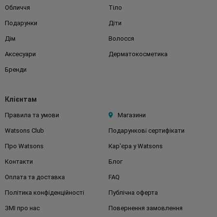
Обличчя
Тіло
Подарунки
Діти
Дім
Волосся
Аксесуари
Дерматокосметика
Бренди
Клієнтам
Правила та умови
Магазини
Watsons Club
Подарункові сертифікати
Про Watsons
Кар'єра у Watsons
Контакти
Блог
Оплата та доставка
FAQ
Політика конфіденційності
Публічна оферта
ЗМІ про нас
Повернення замовлення