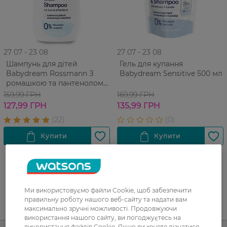
27 07 - 23 08
27 07 - 23 08
Шампунь для дітей
Гель для купання
Babydream Rossmann З
Babydream Sensitive 500 мл
ромашкою та пантенолом
250 мл
159,99 ГРН
169,99 ГРН
127,99 ГРН
135,99 ГРН
Ми використовуємо файли Cookie, щоб забезпечити
правильну роботу нашого веб-сайту та надати вам
UA
RU
максимально зручні можливості. Продовжуючи
використання нашого сайту, ви погоджуєтесь на
використання файлів Cookie. Якщо ви хочете дізнатися