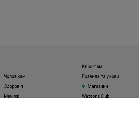
Клієнтам
Чоловікам
Правила та умови
Здоров'я
Магазини
Макіяж
Watsons Club
Тіло
Подарункові сертифікати
Діти
Про Watsons
Волосся
Кар'єра у Watsons
Дерматокосметика
Контакти