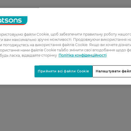
ристовуємо файли Cookie, щоб забезпечити правильну роботу нашого
ати вам максимально зручні можливості. Продовжуючи використання 
ви погоджуєтесь на використання файлів Cookie. Якщо ви хочете дізнат
ористання нами файлів Cookie та/або змінити свої вподобання щодо ф
 будь ласка, відвідайте сторінку
Політіка конфіденційності
Прийняти всі файли Cookie
Налаштувати файл