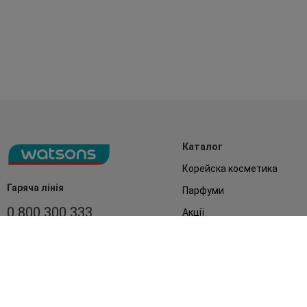
Каталог
Корейска косметика
Гаряча лінія
Парфуми
0 800 300 333
Акції
Обличчя
З 9:00 до 19:00
Без вихідних
Подарунки
Дім
Аксесуари