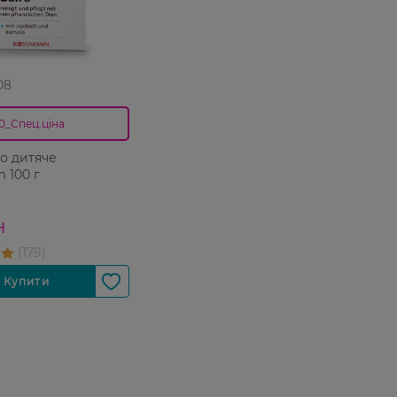
08
0_Спец.ціна
о дитяче
 100 г
Н