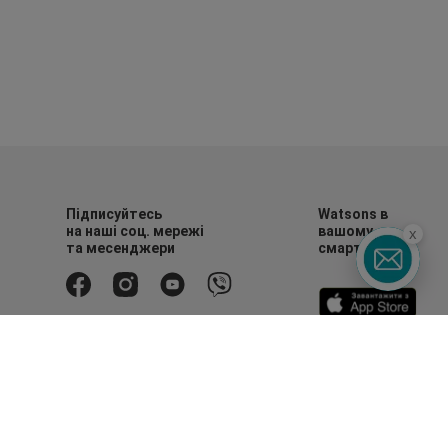
Підписуйтесь
Watsons в
на наші соц. мережі
вашому
x
та месенджери
смартфоні