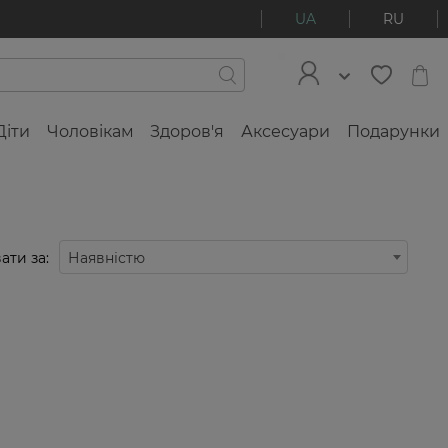
UA
RU
Діти
Чоловікам
Здоров'я
Аксесуари
Подарунки
ати за:
Наявністю