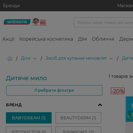
Бренди
Магаз
Акції
Корейська косметика
Дім
Обличчя
Дерм
Діти
Засіб для купання немовлят
Дитя
/
/
/
1
товарів з
Дитяче мило
-20%
Прибрати фільтри