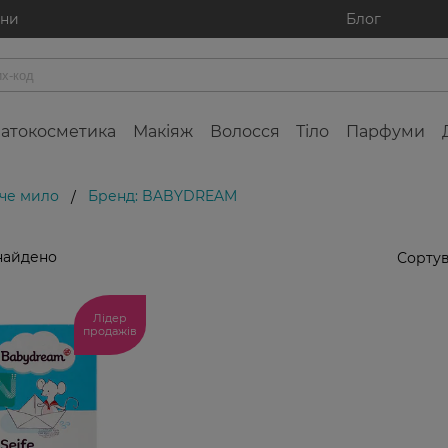
ини
Блог
атокосметика
Макіяж
Волосся
Тіло
Парфуми
че мило
Бренд: BABYDREAM
/
найдено
Сортув
Лідер
продажів