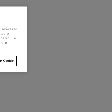
 веб-сайту
нашого
ися більше
айлів
и Cookie