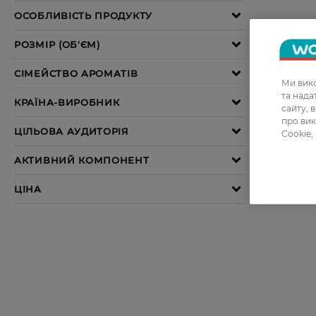
Ми вико
та над
сайту, 
про вик
Cookie,