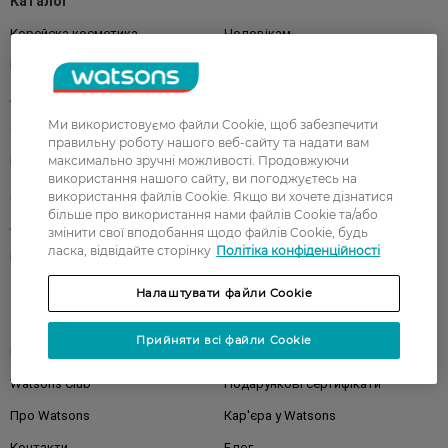
Каталог
Корейска косметика
Чоловікам
Парфуми
Здоров'я
Акції
Макіяж
Ми використовуємо файли Cookie, щоб забезпечити
Обличчя
Тіло
правильну роботу нашого веб-сайту та надати вам
максимально зручні можливості. Продовжуючи
Подарунки
Діти
використання нашого сайту, ви погоджуєтесь на
Дім
Волосся
використання файлів Cookie. Якщо ви хочете дізнатися
більше про використання нами файлів Cookie та/або
Аксесуари
Дерматокосметика
змінити свої вподобання щодо файлів Cookie, будь
ласка, відвідайте сторінку
Політіка конфіденційності
Бренди
Налаштувати файли Cookie
Клієнтам
Прийняти всі файли Cookie
Правила та умови
Магазини
Watsons Club
Подарункові сертифікати
Про Watsons
Кар'єра у Watsons
Контакти
Блог