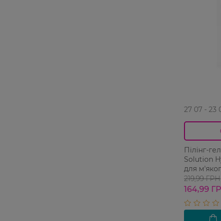
27 07 - 23 
Пілінг-гел
Solution H
для м'яко
відмерлих
219,99 ГРН
очищення 
164,99 Г