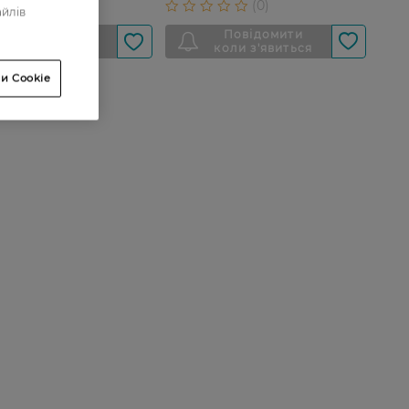
айлів
и Cookie