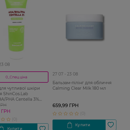
 23 08
27 07 - 23 08
0_Спец.ціна
Бальзам-пілінг для обличчя
Calming Clear Milk 180 мл
для чутливої шкіри
я ShinCos.Lab
A/PHA Centella 3%
ve 120 мл
ГРН
659,99 ГРН
 ГРН