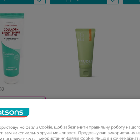
08
Маска для зменшення пор
Пілінг
0_Спец.ціна
носа Frudia Green Grape 60 г
Frudia 
ь Shincos.Lab з
Peelin
 і вітамінами B3 і
авокадо
ристовуємо файли Cookie, щоб забезпечити правильну роботу нашого
34,99 
ати вам максимально зручні можливості. Продовжуючи використання 
ви погоджуєтесь на використання файлів Cookie. Якщо ви хочете дізнат
РН