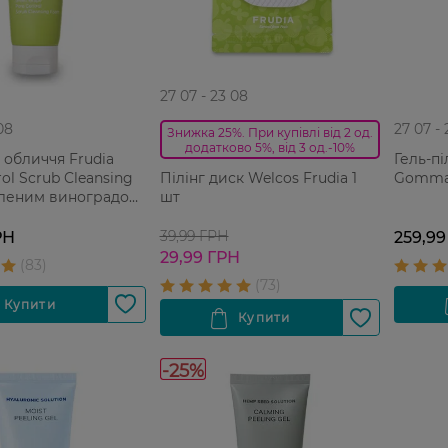
27 07 - 23 08
08
27 07 -
Знижка 25%. При купівлі від 2 од.
додатково 5%, від 3 од.-10%
 обличчя Frudia
Гель-пі
ol Scrub Cleansing
Gommag
Пілінг диск Welcos Frudia 1
еленим виноградом
шт
лемної жирної
г
39,99 ГРН
РН
259,99
29,99 ГРН
-25%