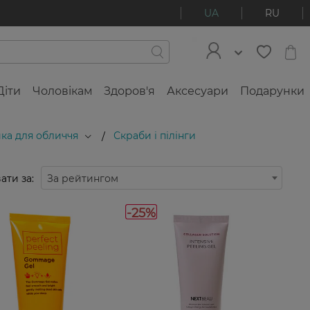
UA
RU
Діти
Чоловікам
Здоров'я
Аксесуари
Подарунки
ка для обличчя
Скраби і пілінги
/
ати за:
За рейтингом
-25%