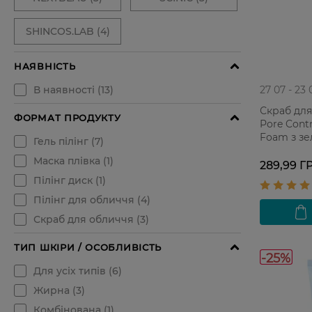
27 07 - 23 
Скраб для
Pore Contr
Foam з з
Для проб
шкіри 145 
289,99 Г
-25%