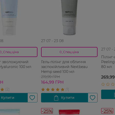
08
27 07 - 23 08
27 07 -
0_Спец.ціна
0_Спец.ціна
Пілінг-
Peeling
нг зволожуючий
Гель-пілінг для обличчя
80 мл
Hyaluronic 100 мл
заспокійливий Nextbeau
Hemp seed 100 мл
219,99 ГРН
269,99
РН
164,99 ГРН
-25%
-25%