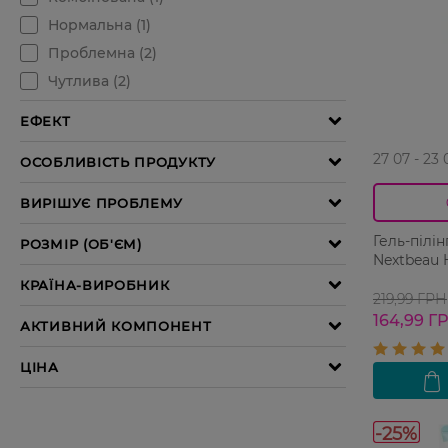
27 07 - 23 
Гель-пілі
Nextbeau 
219,99 ГРН
164,99 Г
-25%