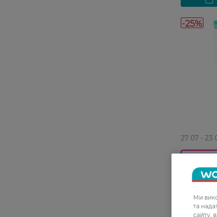
-25%
27 07 - 23 
Пілінг-гел
колагеном
B5 120 мл
Ми вико
219,99 ГРН
та над
сайту, 
164,99 Г