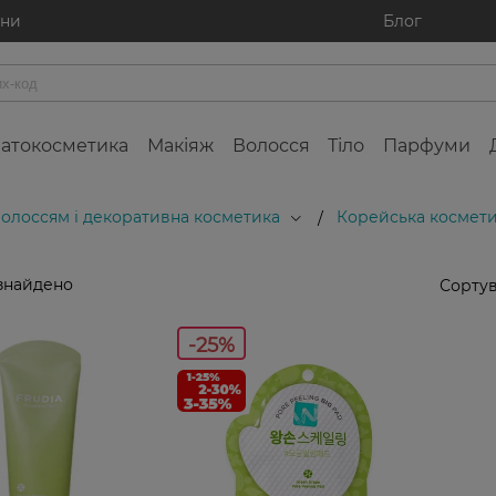
ини
Блог
атокосметика
Макіяж
Волосся
Тіло
Парфуми
 волоссям і декоративна косметика
Корейська космети
/
знайдено
Сортув
-25%