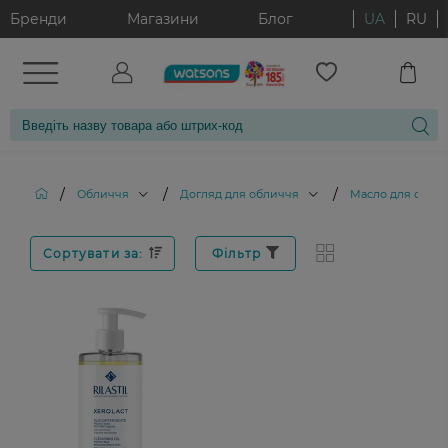
Бренди
Магазини
Блог
UA
RU
/
/
/
Обличчя
Догляд для обличчя
Масло для обли
Сортувати за:
Фільтр