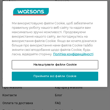
Парфуми
Здоров'я
Акції
Макіяж
Обличчя
Тіло
Ми використовуємо файли Cookie, щоб забезпечити
Подарунки
Діти
правильну роботу нашого веб-сайту та надати вам
максимально зручні можливості. Продовжуючи
Дім
Волосся
використання нашого сайту, ви погоджуєтесь на
Аксесуари
Дерматокосметика
використання файлів Cookie. Якщо ви хочете дізнатися
більше про використання нами файлів Cookie та/або
Бренди
змінити свої вподобання щодо файлів Cookie, будь
ласка, відвідайте сторінку
Політіка конфіденційності
Клієнтам
Налаштувати файли Cookie
Правила та умови
Магазини
Прийняти всі файли Cookie
Watsons Club
Подарункові сертифікати
Про Watsons
Кар'єра у Watsons
Контакти
Блог
Оплата та доставка
FAQ