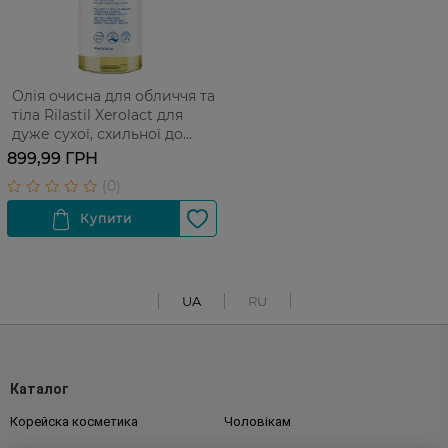
Олія очисна для обличчя та
тіла Rilastil Xerolact для
дуже сухої, схильної до
подразнень і атопії шкіри
899,99 ГРН
750 мл
UA
RU
Каталог
Корейска косметика
Чоловікам