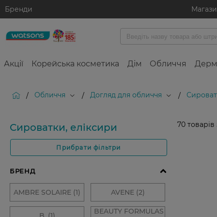
Бренди
Магаз
Акції
Корейська косметика
Дім
Обличчя
Дерм
Обличчя
Догляд для обличчя
Сироват
/
/
/
70
товарів
Сироватки, еліксири
Прибрати фільтри