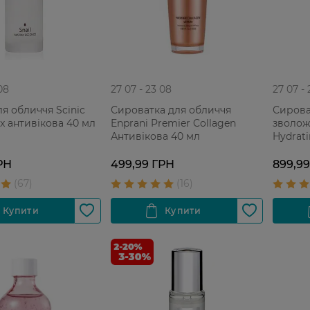
08
27 07 - 23 08
27 07 -
ля обличчя Scinic
Сироватка для обличчя
Сирова
ix антивікова 40 мл
Enprani Premier Collagen
зволож
Антивікова 40 мл
Hydrat
для усі
РН
499,99 ГРН
899,9