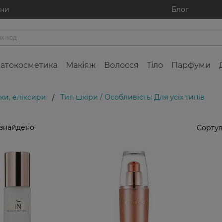
ини
Блог
атокосметика
Макіяж
Волосся
Тіло
Парфуми
ки, еліксири
Тип шкіри / Особливість: Для усіх типів
/
 знайдено
Сортув