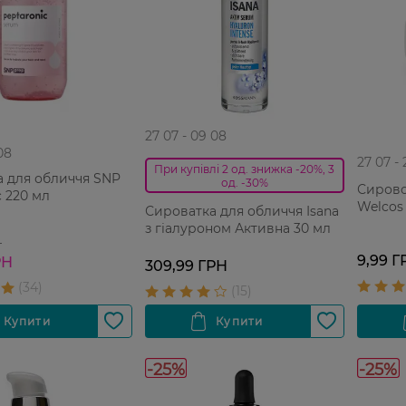
27 07 - 09 08
08
27 07 -
При купівлі 2 од. знижка -20%, 3
 для обличчя SNP
од. -30%
Сирово
c 220 мл
Welcos
Сироватка для обличчя Isana
з гіалуроном Активна 30 мл
Н
9,99 Г
РН
309,99 ГРН
-25%
-25%