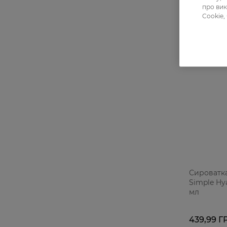
про вик
Cookie,
Сироватка
Simple Hya
мл
439,99 Г