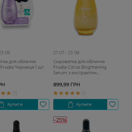
 23 08
27 07 - 23 08
тка для обличчя
Сироватка для обличчя
 Frudia Чорниця 1 шт
Frudia Citrus Brightening
Serum з екстрактом
мандарина 50 г
РН
899,99 ГРН
-25%