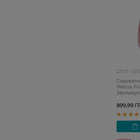
27 07 - 23 
Сироватка
Welcos Fr
Зволожуюч
шкіри
899,99 Г