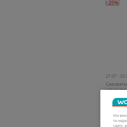
-25%
27 07 - 23 
Сироватка
ніацинамі
Formulas 
169,99 ГРН
127,49 Г
Ми вико
та над
сайту, 