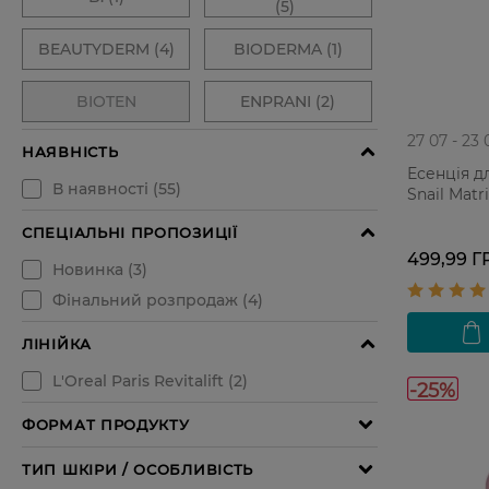
27 07 - 23 
Есенція д
Snail Matr
499,99 Г
-25%