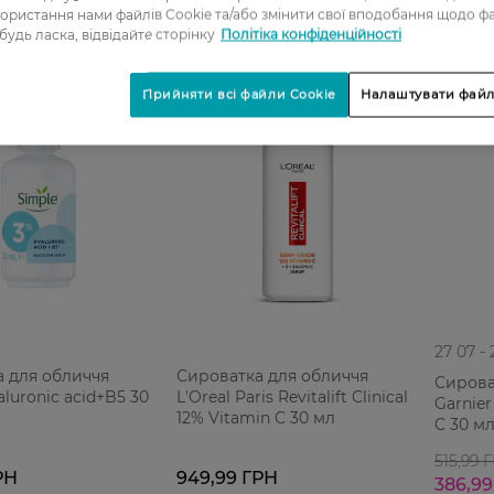
ористання нами файлів Cookie та/або змінити свої вподобання щодо ф
 будь ласка, відвідайте сторінку
Політіка конфіденційності
-25%
Прийняти всі файли Cookie
Налаштувати файл
27 07 -
 для обличчя
Сироватка для обличчя
Сирова
luronic acid+B5 30
L'Oreal Paris Revitalift Clinical
Garnier
12% Vitamin C 30 мл
C 30 м
515,99 
РН
949,99 ГРН
386,99