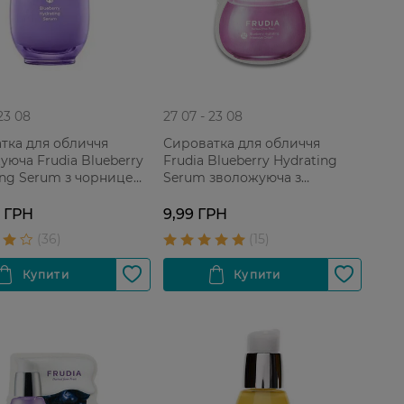
 23 08
27 07 - 23 08
тка для обличчя
Сироватка для обличчя
уюча Frudia Blueberry
Frudia Blueberry Hydrating
ing Serum з чорницею
Serum зволожуюча з
х типів шкіри, 50 г
екстрактом чорниці Для усіх
типів ​​шкіри 1 шт
9 ГРН
9,99 ГРН