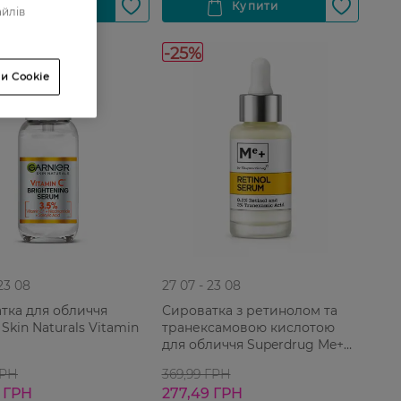
айлів
-25%
и Cookie
 23 08
27 07 - 23 08
тка для обличчя
Сироватка з ретинолом та
 Skin Naturals Vitamin
транексамовою кислотою
л
для обличчя Superdrug Me+
30 мл
ГРН
369,99 ГРН
 ГРН
277,49 ГРН