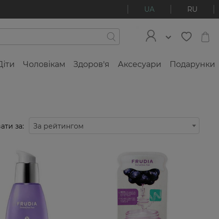
UA
RU
Діти
Чоловікам
Здоров'я
Аксесуари
Подарунки
ати за:
За рейтингом