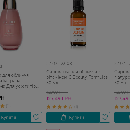
27 07 - 23 08
27 07 -
08
Сироватка для обличчя з
Сирова
 для обличчя
вітаміном С Beauty Formulas
гіалур
udia Гранат
30 мл
30 мл
а Для усіх типів
169,99 ГРН
169,99 
РН
127,49 ГРН
127,49