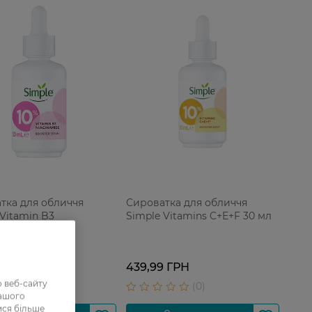
тка для обличчя
Сироватка для обличчя
 Vitamin B3
Simple Vitamins C+E+F 30 мл
amide 30 мл
9 ГРН
439,99 ГРН
 веб-сайту
нашого
ися більше