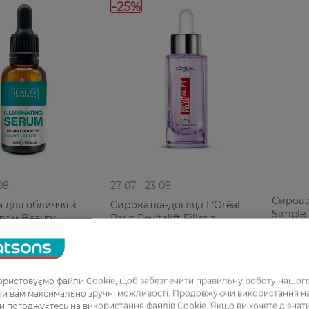
-25%
08
27 07 - 23 08
Сирова
 для обличчя з
Сироватка-догляд L'Oréal
Simple
дом Beauty
Paris Revitalift Filler з
Niacin
30 мл
гіалуроновою кислотою для
обличчя та шиї 30 мл
949,99 ГРН
439,9
РН
712,49 ГРН
ристовуємо файли Cookie, щоб забезпечити правильну роботу нашого
ати вам максимально зручні можливості. Продовжуючи використання 
ви погоджуєтесь на використання файлів Cookie. Якщо ви хочете дізнат