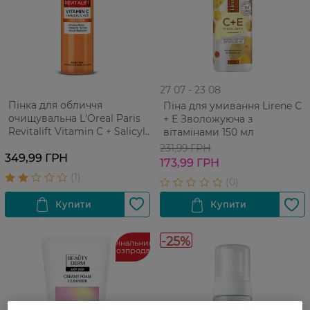
27 07 - 23 08
Пінка для обличчя
Піна для умивання Lirene С
очищувальна L'Oreal Paris
+ Е Зволожуюча з
Revitalift Vitamin C + Salicylic
вітамінами 150 мл
Acid 150 мл
231,99 ГРН
349,99 ГРН
173,99 ГРН
-25%
Фінальний
розпродаж