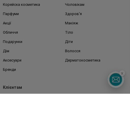
Корейска косметика
Чоловікам
Парфуми
Здоров'я
Акції
Макіяж
Обличчя
Тіло
Подарунки
Діти
Дім
Волосся
Аксесуари
Дерматокосметика
Бренди
x
Клієнтам
Правила та умови
Магазини
Watsons Club
Подарункові сертифікати
Про Watsons
Кар'єра у Watsons
Контакти
Блог