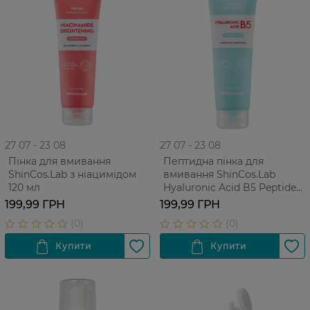
27 07 - 23 08
27 07 - 23 08
Пінка для вмивання
Пептидна пінка для
ShinCos.Lab з ніацимідом
вмивання ShinCos.Lab
120 мл
Hyaluronic Acid B5 Peptide
120 мл
199,99 ГРН
199,99 ГРН