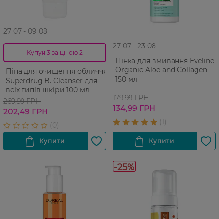
27 07 - 09 08
27 07 - 23 08
Купуй 3 за ціною 2
Пінка для вмивання Eveline
Organic Aloe and Collagen
Піна для очищення обличчя
150 мл
Superdrug B. Cleanser для
всіх типів шкіри 100 мл
179,99 ГРН
269,99 ГРН
134,99 ГРН
202,49 ГРН
-25%