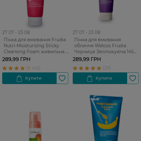
27 07 - 23 08
27 07 - 23 08
Пінка для вмивання Frudia
Пінка для вмивання
Nutri-Moisturizing Sticky
обличчя Welcos Frudia
Cleansing Foam живильна з
Чорниця Зволожуюча 145
гранатом Для усіх типів
мл
289,99 ГРН
289,99 ГРН
шкіри 145 г