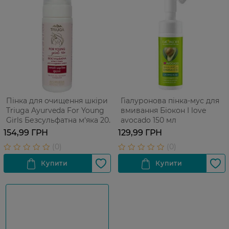
Пінка для очищення шкіри
Гіалуронова пінка-мус для
Triuga Ayurveda For Young
вмивання Біокон I love
Girls Безсульфатна м‘яка 200
avocado 150 мл
мл
154,99 ГРН
129,99 ГРН