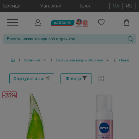
Бренди
Магазини
Блог
UA
RU
/
/
/
Обличчя
Очищення шкіри обличчя
Пінка для
Сортувати за:
Фільтр
-25%