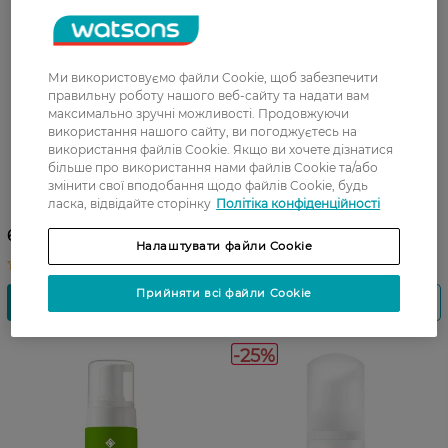
Ми використовуємо файли Cookie, щоб забезпечити
правильну роботу нашого веб-сайту та надати вам
максимально зручні можливості. Продовжуючи
використання нашого сайту, ви погоджуєтесь на
27 07 - 23 08
використання файлів Cookie. Якщо ви хочете дізнатися
Крем-пінка для вмивання
Пінка для вмивання Lirene
більше про використання нами файлів Cookie та/або
Beautyderm Ready?Glow!
Aqua Bubbles Зволожуюча
змінити свої вподобання щодо файлів Cookie, будь
150 мл
150 мл
ласка, відвідайте сторінку
Політіка конфіденційності
220,99 ГРН
69,50 ГРН
165,49 ГРН
Налаштувати файли Cookie
Прийняти всі файли Cookie
-25%