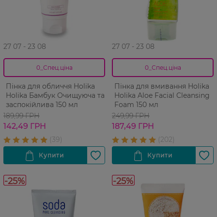
27 07 - 23 08
27 07 - 23 08
0_Спец.ціна
0_Спец.ціна
Пінка для обличчя Holika
Пінка для вмивання Holika
Holika Бамбук Очищуюча та
Holika Aloe Facial Cleansing
заспокійлива 150 мл
Foam 150 мл
189,99 ГРН
249,99 ГРН
142,49 ГРН
187,49 ГРН
-25%
-25%