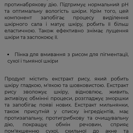
протинабрякову дію. Підтримує нормальний pH
та оптимальну вологість шкіри. Крім того, цей
компонент запобігає процесу виділення
шкірного сала і матує шкіру, робить її більш
еластичною. Також ефективно знімає лущення
шкіри та заспокоює її.
Пінка для вмивання з рисом для пігментації,
сухої і тьмяної шкіри
Продукт містить екстракт рису, який робить
шкіру гладкою, м'якою та шовковистою. Екстракт
рису зволожує шкіру, відновлює, живить,
активізує обмінні процеси, розгладжує зморшки
та запобігає появі нових. Екстракт мильнянки,
також присутній у списку інгредієнтів, має
протизапальну, протигрибкову та очищувальну
дію, покращує обмін речовин, сприяє
пом'якшенню сухої, схильної до акне та