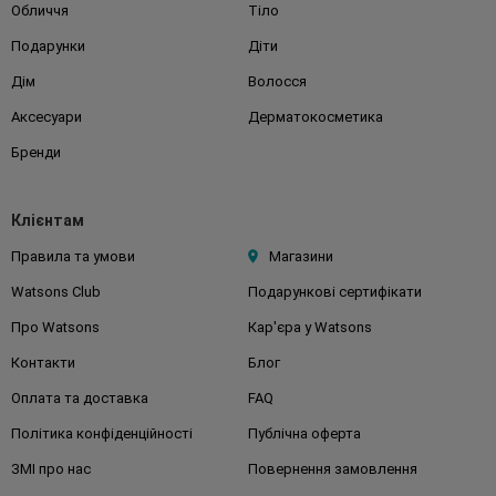
Обличчя
Тіло
Подарунки
Діти
Дім
Волосся
Аксесуари
Дерматокосметика
Бренди
Клієнтам
Правила та умови
Магазини
Watsons Club
Подарункові сертифікати
Про Watsons
Кар'єра у Watsons
Контакти
Блог
Оплата та доставка
FAQ
Політика конфіденційності
Публічна оферта
ЗМІ про нас
Повернення замовлення