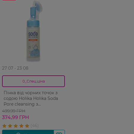
27 07 - 23 08
0_Спец.ціна
Пінка від чорних точок з
содою Holika Holika Soda
Pore cleansing з
силіконовою щіточкою 150
499,99 ГРН
мл
374,99 ГРН