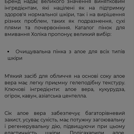
Бренд надає великого значення винятковим
інгредієнтам, які націлені як на підтримку
здоров'я нормальної шкіри, так і на вирішення
різних проблем, таких як подразнення, сухі
плями та почервоніння. Каталог пінок для
вмивання Холіка пропонує великий вибір:
Очищувальна пінка з алое для всіх типів
шкіри
М'який засіб для обличчя на основі соку алое
вера має легку приємну гелеподібну текстуру.
Ключові інгредієнти: алое вера, кукурудза,
огірок, кавун, азіатська центелла.
Сік алое вера забезпечує багаторівневий
захист, усуває сухість, має потужну загоювальну
і регенерувальну дію, підвищуючи при цьому
еластичність шкіри. Полісахариди алое,