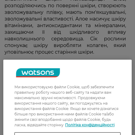
розподіляючись по поверхні шкіри, створюють
зволожувальну плівку, мають пом'якшувальні,
зволожувальні властивості. Алое насичує шкіру
вітамінами, антиоксидантами та мінералами,
захищаючи її від шкідливого впливу
навколишнього середовища. Сік рослини
спонукає шкіру виробляти колаген, який
уповільнює процес старіння шкіри.
Ми використовуємо файли Cookie, щоб забезпечити
правильну роботу нашого веб-сайту та надати вам
максимально зручні можливості. Продовжуючи
використання нашого сайту, ви погоджуєтесь на
використання файлів Cookie. Якщо ви хочете дізнатися
більше про використання нами файлів Cookie та/або
змінити свої вподобання щодо файлів Cookie, будь
ласка, відвідайте сторінку
Політіка конфіденційності