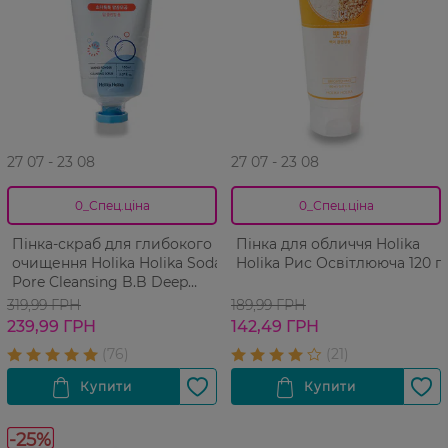
27 07 - 23 08
27 07 - 23 08
0_Спец.ціна
0_Спец.ціна
Пінка-скраб для глибокого
Пінка для обличчя Holika
очищення Holika Holika Soda
Holika Рис Освітлююча 120 г
Pore Cleansing B.B Deep
Cleansing Foam 150 мл
319,99 ГРН
189,99 ГРН
239,99 ГРН
142,49 ГРН
-25%