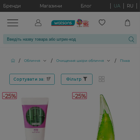
Бренди
Магазини
Блог
UA
RU
/
/
/
Обличчя
Очищення шкіри обличчя
Пінка для
Сортувати за:
Фільтр
-25%
-25%