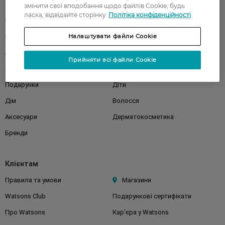
Каталог
змінити свої вподобання щодо файлів Cookie, будь
ласка, відвідайте сторінку
Політіка конфіденційності
Корейска косметика
Чоловікам
Парфуми
Налаштувати файли Cookie
Здоров'я
Акції
Макіяж
Прийняти всі файли Cookie
Обличчя
Тіло
Подарунки
Діти
Дім
Волосся
Аксесуари
Дерматокосметика
Бренди
Клієнтам
Правила та умови
Магазини
Watsons Club
Подарункові сертифікати
Про Watsons
Кар'єра у Watsons