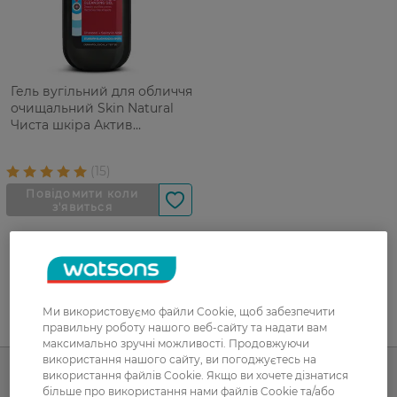
Гель вугільний для обличчя
очищальний Skin Natural
Чиста шкіра Актив
Очищення пор 200 мл
Ми використовуємо файли Cookie, щоб забезпечити
UA
RU
правильну роботу нашого веб-сайту та надати вам
максимально зручні можливості. Продовжуючи
використання нашого сайту, ви погоджуєтесь на
використання файлів Cookie. Якщо ви хочете дізнатися
більше про використання нами файлів Cookie та/або