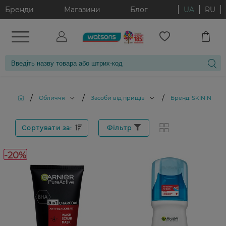
Бренди
Магазини
Блог
UA
RU
/
/
/
Обличчя
Засоби від прищів
Бренд: SKIN NATU
Сортувати за:
Фільтр
-20%