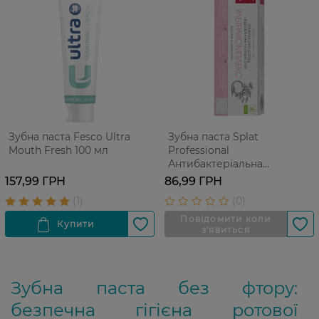
Зубна паста Fesco Ultra
Зубна паста Splat
Mouth Fresh 100 мл
Professional
Антибактеріальна
Ультракомплекс для
157,99 ГРН
86,99 ГРН
комплексного догляду та
відбілювання чутливих
зубів 80 мл
Зубна паста без фтору:
безпечна гігієна ротової