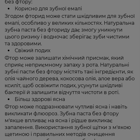
без фтору:
Корисно для зубної емалі
Згодом фторид може стати шкідливим для зубної
емалі, особливо у великих кількостях. Натуральна
зубна паста без фториду дає змогу уникнути
цього ризику і водночас зберігає зуби чистими
та здоровими.
Свіжий подих
Фтор може залишати хімічний присмак, який
сприяє неприємному запаху з рота. Натуральні
зубні пасти без фтору містять такі інгредієнти, як
олія чайного дерева, кокосова олія, алое вера або
ксиліт, щоб освіжити подих, усунути шкідливі
бактерії й залишити відчуття чистоти в роті.
Більш здорові ясна
Фтор може подразнювати чутливі ясна і навіть
викликати флюороз. Зубна паста без фтору
м'якше впливає на ясна і рідше викликає
запалення. Використання зубної щітки з м'якою
щетиною і правильних методів очищення