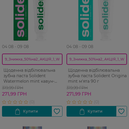
04 08 - 09 08
04 08 - 09 08
9_Знижка_50%на2_АКЦІЯ_1_W
9_Знижка_50%на2_АКЦІЯ_1_W
Щоденна відбілювальна
Щоденна відбілювальна
зубна паста Solident
зубна паста Solident Original
Watermelon mint кавун-
mint м'ята 90 г
м'ята 90 г
319,99 ГРН
319,99 ГРН
271,99 ГРН
271,99 ГРН