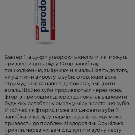
Бактерії та цукри утворюють кислоти, які можуть
призвести до карієсу. Фтор запобігає
пошкодженню, зміцнюючи емаль. Навіть до того,
як у дитини виростуть зуби, фтор, який вона
отримує з їжі та напоїв, допомагає зміцнити
емаль. Щойно зуби прориваються через ясна,
фтор із природних джерел допомагає відновити
будь-яку ослаблену емаль у міру зростання зубів.
У той час як фторид може зміцнювати зуби й
запобігати карієсу, надмірна дія фториду може
призвести до проблем зі здоров'ям. Ось кілька
причин, через які вам слід купити зубну пасту