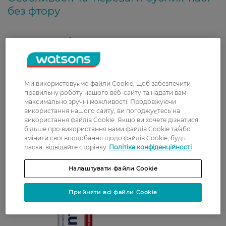
без фтору
Фтор — це мінерал, який природним чином
трапляється в земній корі та потрапляє в ґрунт,
воду і повітря. Він допомагає зробити зуби
міцнішими й стійкішими до пошкоджень,
Ми використовуємо файли Cookie, щоб забезпечити
запобігаючи карієсу ще до того, як ви його
правильну роботу нашого веб-сайту та надати вам
помітите.
максимально зручні можливості. Продовжуючи
використання нашого сайту, ви погоджуєтесь на
використання файлів Cookie. Якщо ви хочете дізнатися
більше про використання нами файлів Cookie та/або
змінити свої вподобання щодо файлів Cookie, будь
ласка, відвідайте сторінку
Політіка конфіденційності
Налаштувати файли Cookie
Прийняти всі файли Cookie