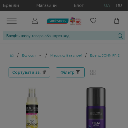
Бренди
Магазини
Блог
UA
RU
/
/
/
Волосся
Маски, олії та спреї
Бренд: JOHN FRIEDA
Сортувати за:
Фільтр