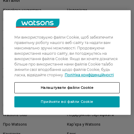
Каталог
Корейска косметика
Чоловікам
Парфуми
Здоров'я
Акції
Макіяж
Ми використовуємо файли Cookie, щоб забезпечити
Обличчя
Тіло
правильну роботу нашого веб-сайту та надати вам
максимально зручні можливості. Продовжуючи
Подарунки
Діти
використання нашого сайту, ви погоджуєтесь на
Дім
Волосся
використання файлів Cookie. Якщо ви хочете дізнатися
більше про використання нами файлів Cookie та/або
Аксесуари
Дерматокосметика
змінити свої вподобання щодо файлів Cookie, будь
ласка, відвідайте сторінку
Політіка конфіденційності
Бренди
Налаштувати файли Cookie
Клієнтам
Прийняти всі файли Cookie
Правила та умови
Магазини
Watsons Club
Подарункові сертифікати
Про Watsons
Кар'єра у Watsons
Контакти
Блог