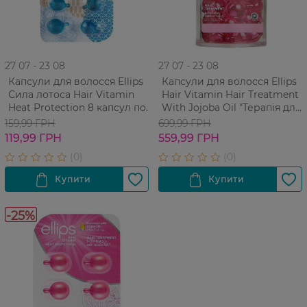
27 07 - 23 08
27 07 - 23 08
Капсули для волосся Ellips
Капсули для волосся Ellips
Сила лотоса Hair Vitamin
Hair Vitamin Hair Treatment
Heat Protection 8 капсул по 1
With Jojoba Oil "Терапія для
мл
волосся" з олією жожоба
159,99 ГРН
699,99 ГРН
50x1мл
119,99 ГРН
559,99 ГРН
-25%