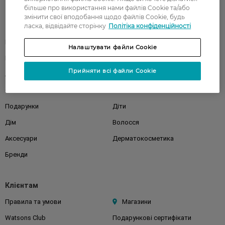
більше про використання нами файлів Cookie та/або
змінити свої вподобання щодо файлів Cookie, будь
Каталог
ласка, відвідайте сторінку
Політіка конфіденційності
Корейска косметика
Чоловікам
Налаштувати файли Cookie
Парфуми
Здоров'я
Прийняти всі файли Cookie
Акції
Макіяж
Обличчя
Тіло
Подарунки
Діти
Дім
Волосся
Аксесуари
Дерматокосметика
Бренди
Клієнтам
Правила та умови
Магазини
Watsons Club
Подарункові сертифікати