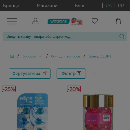
Бренди
Магазини
Блог
UA
RU
/
/
/
Волосся
Олія для волосся
Бренд: ELLIPS
Сортувати за:
Фільтр
-25%
-20%