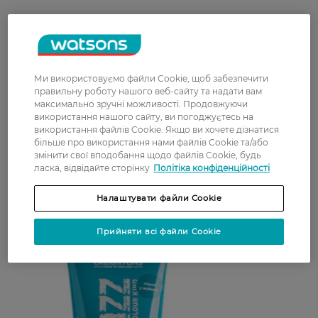
Ми використовуємо файли Cookie, щоб забезпечити
правильну роботу нашого веб-сайту та надати вам
Професійний розгладжувальний шампунь
максимально зручні можливості. Продовжуючи
підійде не тільки власникам кучерявого
використання нашого сайту, ви погоджуєтесь на
використання файлів Cookie. Якщо ви хочете дізнатися
волосся, але і тим, хто бореться з пухнастістю і
більше про використання нами файлів Cookie та/або
хоче добитися рівних локонів. Завдяки
змінити свої вподобання щодо файлів Cookie, будь
насиченим формулам з інноваційними
ласка, відвідайте сторінку
Політіка конфіденційності
інгредієнтами структура пасм вирівнюється, і
вони набувають гладкості.
Налаштувати файли Cookie
Прийняти всі файли Cookie