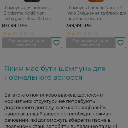
Шампунь для волосся
Шампунь Lumene Nordic-C
Bioderma Nodé Non-
Valo Зміцнення та блиск для
Detergent Fluid 200 мл
нормального та
пошкодженого волосся 300
871,99 ГРН
399,99 ГРН
мл
Яким має бути шампунь для
нормального волосся
Багато хто помилково вважає, що локони
нормальної структури не потребують
додаткового догляду. Але насправді навіть
найрозкішнішій шевелюрі необхідні поживні
речовини, які допоможуть зберегти пасма в
ідеальному стані, запобігти випаданню та зміні