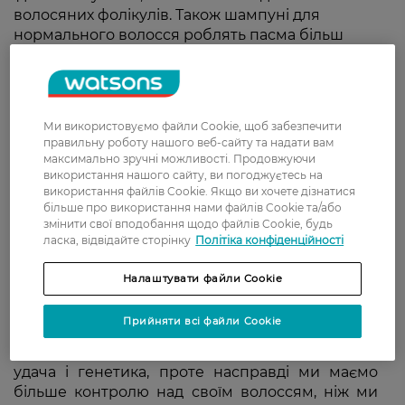
волосяних фолікулів. Також шампуні для
нормального волосся роблять пасма більш
блискучим слухняним і знімають
наелектризованість.
Ми використовуємо файли Cookie, щоб забезпечити
правильну роботу нашого веб-сайту та надати вам
максимально зручні можливості. Продовжуючи
Для чудової зачіски варто
використання нашого сайту, ви погоджуєтесь на
використання файлів Cookie. Якщо ви хочете дізнатися
купити шампунь для
більше про використання нами файлів Cookie та/або
змінити свої вподобання щодо файлів Cookie, будь
нормального волосся
ласка, відвідайте сторінку
Політіка конфіденційності
Налаштувати файли Cookie
Чудові шовковисті локони гарантовані після
відвідування салону, але не завжди так легко
Прийняти всі файли Cookie
досягти цього самостійно. Може здатися, що
досягнення блискучих пасм — це однаково
удача і генетика, проте насправді ми маємо
більше контролю над своїм волоссям, ніж ми