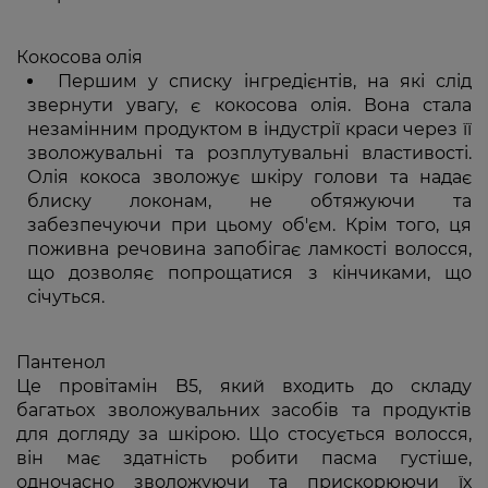
Кокосова олія
Першим у списку інгредієнтів, на які слід
звернути увагу, є кокосова олія. Вона стала
незамінним продуктом в індустрії краси через її
зволожувальні та розплутувальні властивості.
Олія кокоса зволожує шкіру голови та надає
блиску локонам, не обтяжуючи та
забезпечуючи при цьому об'єм. Крім того, ця
поживна речовина запобігає ламкості волосся,
що дозволяє попрощатися з кінчиками, що
січуться.
Пантенол
Це провітамін B5, який входить до складу
багатьох зволожувальних засобів та продуктів
для догляду за шкірою. Що стосується волосся,
він має здатність робити пасма густіше,
одночасно зволожуючи та прискорюючи їх