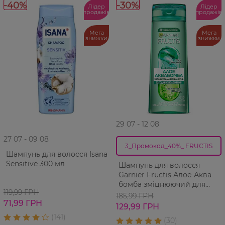
-40%
-30%
Лідер
Лідер
продажів
продажів
Мега
Мега
знижки
знижки
29 07 - 12 08
27 07 - 09 08
3_Промокод_40%_ FRUCTIS
Шампунь для волосся Isana
Sensitive 300 мл
Шампунь для волосся
Garnier Fructis Алое Аква
бомба зміцнюючий для
119,99 ГРН
нормального волосся 400
185,99 ГРН
71,99 ГРН
мл
129,99 ГРН