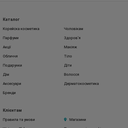
Каталог
Корейска косметика
Чоловікам
Парфуми
Здоров'я
Акції
Макіяж
Обличчя
Тіло
Подарунки
Діти
Дім
Волосся
Аксесуари
Дерматокосметика
Бренди
Клієнтам
Правила та умови
Магазини