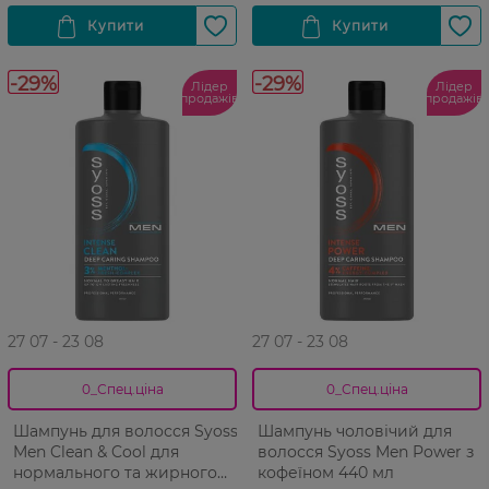
-29%
-29%
Лідер
Лідер
продажів
продажів
27 07 - 23 08
27 07 - 23 08
0_Спец.ціна
0_Спец.ціна
Шампунь для волосся Syoss
Шампунь чоловічий для
Men Clean & Cool для
волосся Syoss Men Power з
нормального та жирного
кофеїном 440 мл