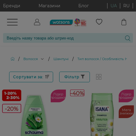
Бренди
Магазини
Блог
UA
RU
/
/
/
Волосся
Шампуні
Тип волосся / Особливість: Норм
Сортувати за:
Фільтр
-40%
Лідер
Лідер
продажів
продажів
-20%
Мега
знижки