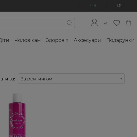
UA
RU
Діти
Чоловікам
Здоров'я
Аксесуари
Подарунки
ати за:
За рейтингом