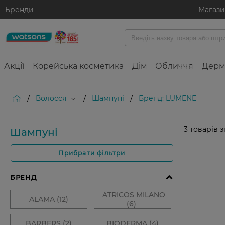
Бренди
Магаз
Акції
Корейська косметика
Дім
Обличчя
Дерм
Волосся
Шампуні
Бренд: LUMENE
/
/
/
3
товарів 
Шампуні
Прибрати фільтри