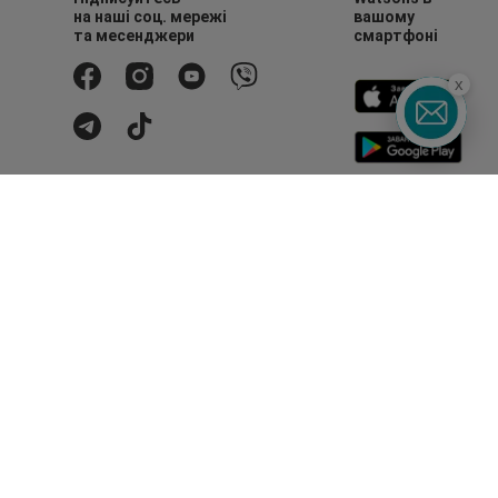
на наші соц. мережі
вашому
та месенджери
смартфоні
x