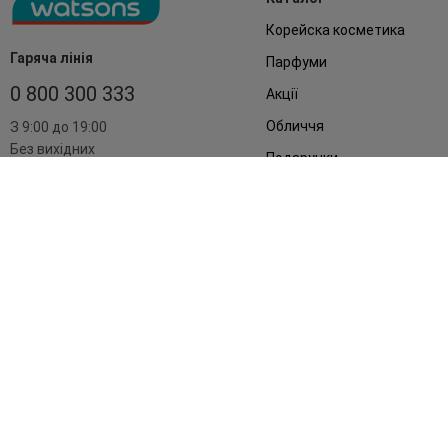
Корейска косметика
Гаряча лінія
Парфуми
0 800 300 333
Акції
Обличчя
З 9:00 до 19:00
Без вихідних
Подарунки
Дім
Аксесуари
Бренди