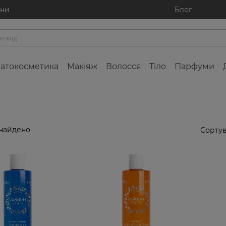
ини
Блог
атокосметика
Макіяж
Волосся
Тіло
Парфуми
знайдено
Сортув