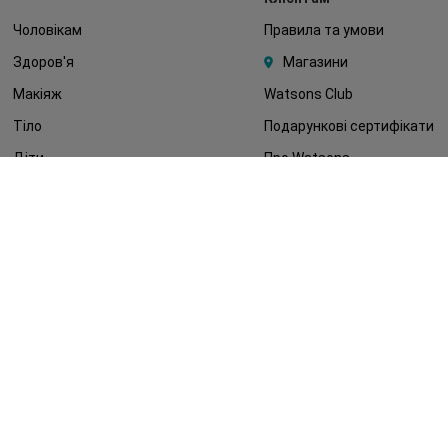
Чоловікам
Правила та умови
Здоров'я
Магазини
Макіяж
Watsons Club
Тіло
Подарункові сертифікати
Діти
Про Watsons
Волосся
Кар'єра у Watsons
Дерматокосметика
Контакти
Блог
Оплата та доставка
FAQ
Політика конфіденційності
Публічна оферта
ЗМІ про нас
Повернення замовлення