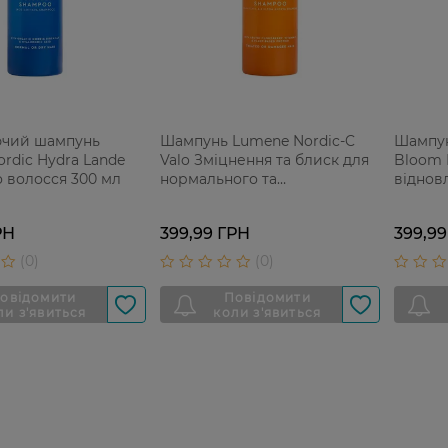
чий шампунь
Шампунь Lumene Nordic-C
Шампун
rdic Hydra Lande
Valo Зміцнення та блиск для
Bloom 
о волосся 300 мл
нормального та
віднов
пошкодженого волосся 300
фарбов
мл
РН
399,99 ГРН
399,99