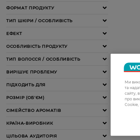
Ми вико
та над
сайту, 
про вик
Cookie,