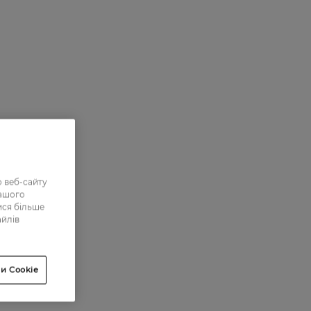
 веб-сайту
нашого
ися більше
айлів
и Cookie