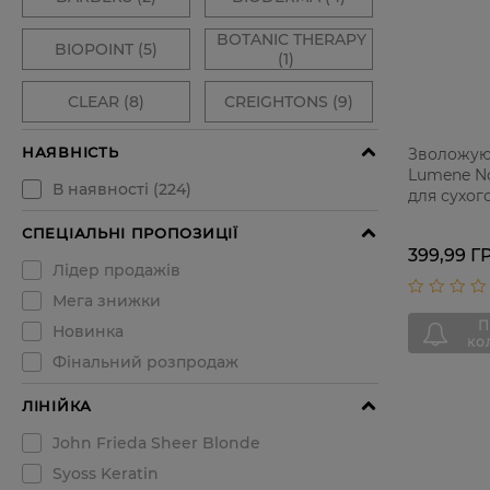
Зволожую
Lumene No
для сухог
399,99 Г