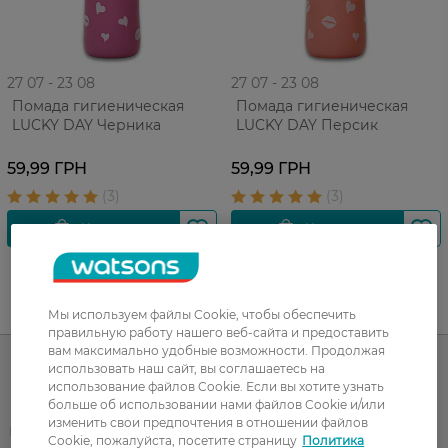
27 07 - 23 08
27 07 - 23 08
Помада гигиеническая
Помада гигиеническая
LUCKY DAY Черника
LUCKY DAY Персик
59,99 ГРН
59,99 ГРН
UA
RU
Мы используем файлы Cookie, чтобы обеспечить
правильную работу нашего веб-сайта и предоставить
вам максимально удобные возможности. Продолжая
использовать наш сайт, вы соглашаетесь на
использование файлов Cookie. Если вы хотите узнать
Каталог
больше об использовании нами файлов Cookie и/или
изменить свои предпочтения в отношении файлов
Корейская косметика
Мужчинам
Cookie, пожалуйста, посетите страницу
Политика