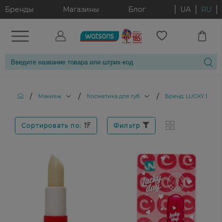
Бренды
Магазины
Блог
UA
RU
/
/
/
Макияж
Косметика для губ
Бренд: LUCKY DAY
Сортировать по:
Фильтр