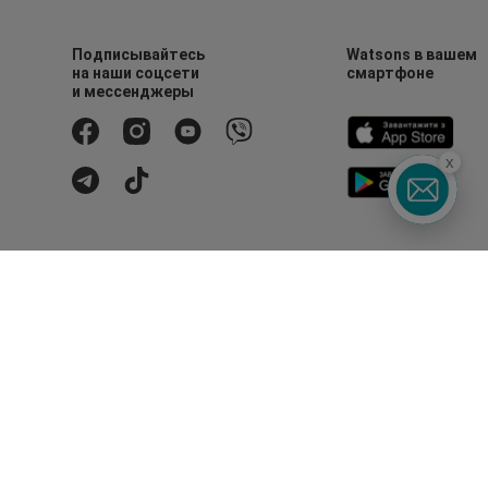
Подписывайтесь
Watsons в вашем
на наши соцсети
смартфоне
и мессенджеры
x