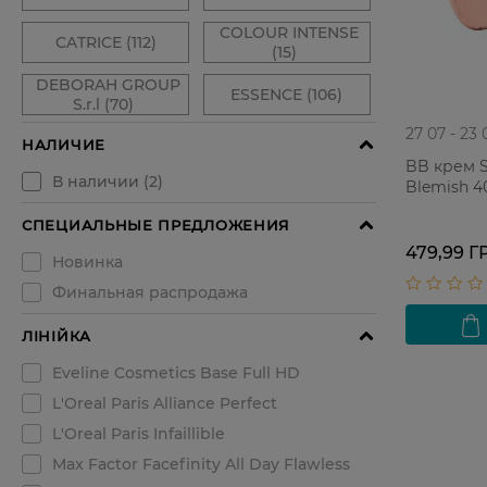
27 07 - 23 
BB крем S
Blemish 4
479,99 Г