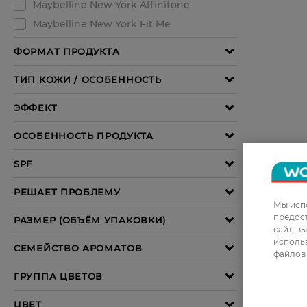
Мы испо
предос
сайт, в
использ
файлов 