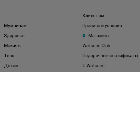
Клиентам
Мужчинам
Правила и условия
Здоровье
Магазины
Макияж
Watsons Club
Тело
Подарочные сертификаты
Детям
О Watsons
Волосы
Карьера в Watsons
Дерматокосметика
Контакты
Блог
Оплата и доставка
FAQ
Политика
конфиденциальности