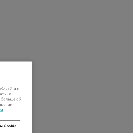
еб-сайта и
ать наш
ь больше об
ошении
ти
ы Cookie