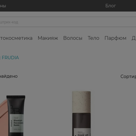
ины
Блог
токосметика
Макияж
Волосы
Тело
Парфюм
Д
: FRUDIA
найдено
Сортир