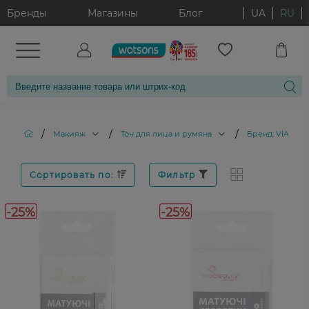
Бренды
Магазины
Блог
UA
RU
/
/
/
Макияж
Тон для лица и румяна
Бренд: VIABEA
Сортировать по:
Фильтр
-25%
-25%