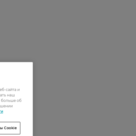
еб-сайта и
ать наш
ь больше об
ошении
ти
ы Cookie