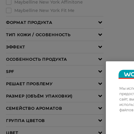
Мы испо
предос
сайт, в
использ
файлов 