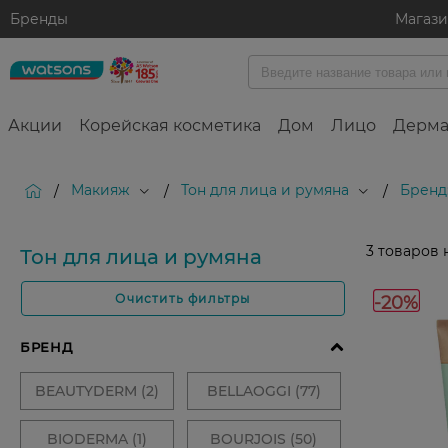
Бренды
Магаз
Акции
Корейская косметика
Дом
Лицо
Дерма
Макияж
Тон для лица и румяна
Бренд
/
/
/
3
товаров 
Тон для лица и румяна
-20%
Очистить фильтры