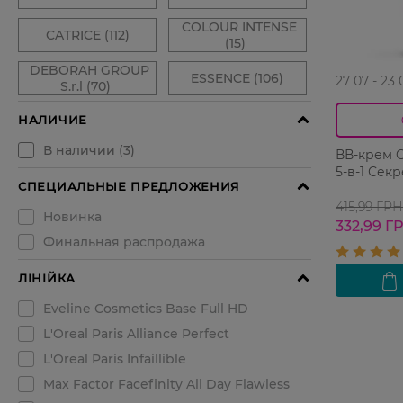
27 07 - 23 
ВВ-крем Ga
5-в-1 Сек
415,99 ГРН
332,99 Г