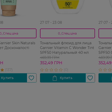
08
27 07 - 23 08
27 07 -
0_Спец.ціна
0_Спец.ціна
rnier Skin Naturals
Тональный флюид для лица
Тональ
рет Досконалості
Garnier Vitamin C Wonder Tint
Garnier
SPF50 Натуральный 40 мл
SPF50 
469,99 ГРН
469,99
РН
352,49 ГРН
352,49