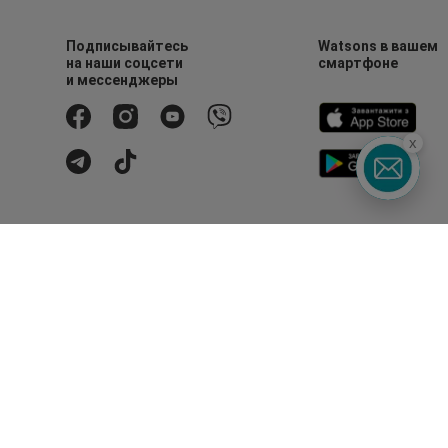
Подписывайтесь
Watsons в вашем
на наши соцсети
смартфоне
и мессенджеры
x