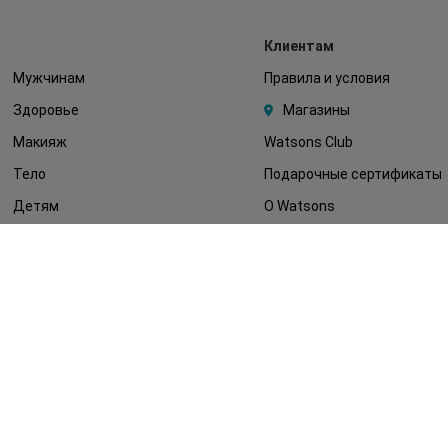
Клиентам
Мужчинам
Правила и условия
Здоровье
Магазины
Макияж
Watsons Club
Тело
Подарочные сертификаты
Детям
О Watsons
Волосы
Карьера в Watsons
Дерматокосметика
Контакты
Блог
Оплата и доставка
FAQ
Политика
конфиденциальности
Публичная оферта