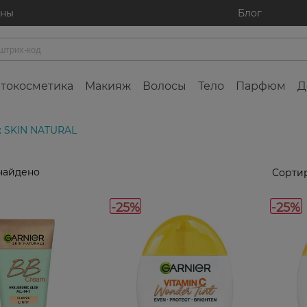
ины
Блог
токосметика
Макияж
Волосы
Тело
Парфюм
Д
: SKIN NATURAL
найдено
Сортир
-25%
-25%