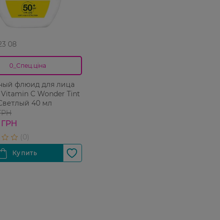
 23 08
0_Спец.ціна
ный флюид для лица
 Vitamin C Wonder Tint
Светлый 40 мл
 ГРН
 ГРН