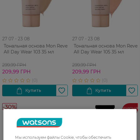
27 07 - 23 08
27 07 - 23 08
Тональная основа Mon Reve
Тональная основа Mon Reve
All Day Wear 103 35 мл
All Day Wear 105 35 мл
299,99 ГРН
299,99 ГРН
209,99 ГРН
209,99 ГРН
-30%
Финальная
распродаж
Мы используем файлы Cookie, чтобы обеспечить