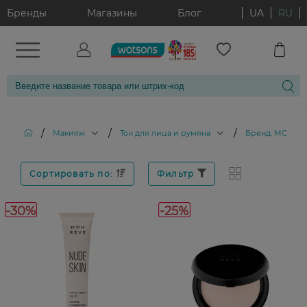
Бренды
Магазины
Блог
UA
RU
/
/
/
Макияж
Тон для лица и румяна
Бренд: MON R
Сортировать по:
Фильтр
-30%
-25%