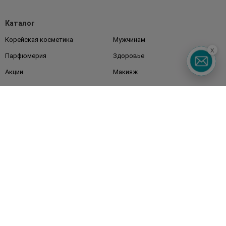
Каталог
Корейская косметика
Мужчинам
x
Парфюмерия
Здоровье
Акции
Макияж
Лицо
Тело
Подарки
Детям
Дом
Волосы
Аксессуары
Дерматокосметика
Бренды
Клиентам
Правила и условия
Магазины
Watsons Club
Подарочные сертификаты