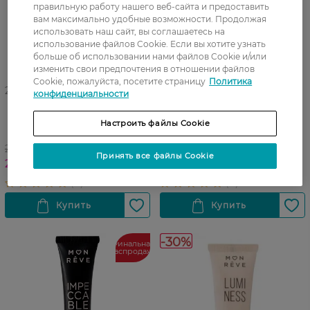
правильную работу нашего веб-сайта и предоставить
вам максимально удобные возможности. Продолжая
использовать наш сайт, вы соглашаетесь на
использование файлов Cookie. Если вы хотите узнать
больше об использовании нами файлов Cookie и/или
изменить свои предпочтения в отношении файлов
Cookie, пожалуйста, посетите страницу
Политика
27 07 - 23 08
27 07 - 23 08
конфиденциальности
Тональная основа Mon Reve
Консилер для лица Mon
All Day Wear 106 35 мл
Reve Impeccable 105 8 мл
Настроить файлы Cookie
299,99 ГРН
275,99 ГРН
Принять все файлы Cookie
209,99 ГРН
192,99 ГРН
-30%
Финальная
распродажа