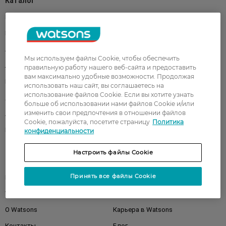
Каталог
Корейская косметика
Мужчинам
Парфюмерия
Здоровье
Акции
Макияж
Мы используем файлы Cookie, чтобы обеспечить
Лицо
Тело
правильную работу нашего веб-сайта и предоставить
вам максимально удобные возможности. Продолжая
Подарки
Детям
использовать наш сайт, вы соглашаетесь на
использование файлов Cookie. Если вы хотите узнать
Дом
Волосы
больше об использовании нами файлов Cookie и/или
изменить свои предпочтения в отношении файлов
Аксессуары
Дерматокосметика
Cookie, пожалуйста, посетите страницу
Политика
Бренды
конфиденциальности
Настроить файлы Cookie
Клиентам
Принять все файлы Cookie
Правила и условия
Магазины
Watsons Club
Подарочные сертификаты
О Watsons
Карьера в Watsons
Контакты
Блог