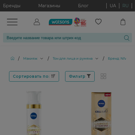
Бренды
Магазины
Блог
UA
RU
/
/
/
Макияж
Тон для лица и румяна
Бренд: NIVEA
Сортировать по:
Фильтр