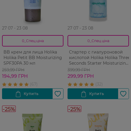
27 07 - 23 08
27 07 - 23 08
0_Спец.ціна
0_Спец.ціна
BB крем для лица Holika
Стартер с гиалуроновой
Holika Petit BB Moisturizing
кислотой Holika Holika Three
SPF30PA 30 мл
Seconds Starter Moisturizing
Hyaluronic Acid 150 мл
259,99 ГРН
399,99 ГРН
194,99 ГРН
299,99 ГРН
-25%
-25%