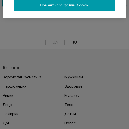
Принять все файлы Cookie
UA
RU
Каталог
Корейская косметика
Мужчинам
Парфюмерия
Здоровье
Акции
Макияж
Лицо
Тело
Подарки
Детям
Дом
Волосы