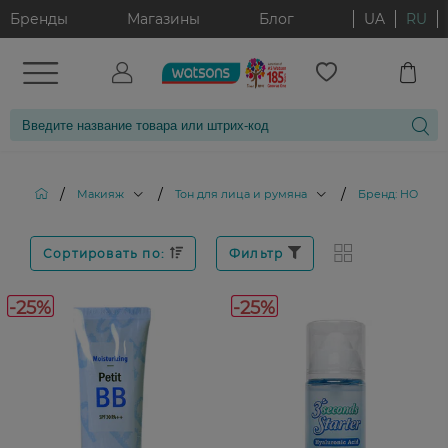
Бренды
Магазины
Блог
UA
RU
/
/
/
Макияж
Тон для лица и румяна
Бренд: HOLIKA
Сортировать по:
Фильтр
-25%
-25%