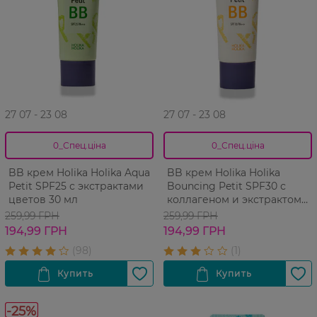
27 07 - 23 08
27 07 - 23 08
0_Спец.ціна
0_Спец.ціна
BB крем Holika Holika Aqua
BB крем Holika Holika
Petit SPF25 с экстрактами
Bouncing Petit SPF30 с
цветов 30 мл
коллагеном и экстрактом
черной икры 30 мл
259,99 ГРН
259,99 ГРН
194,99 ГРН
194,99 ГРН
-25%