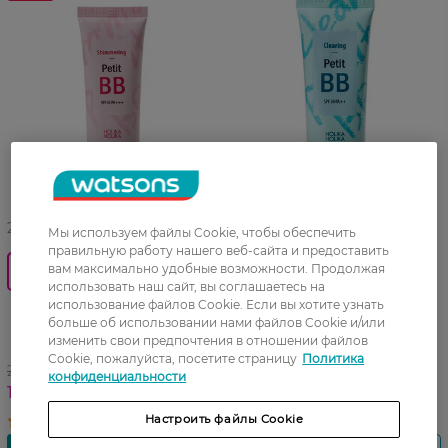
27 07 - 23 08
Мы используем файлы Cookie, чтобы обеспечить
правильную работу нашего веб-сайта и предоставить
вам максимально удобные возможности. Продолжая
0_Спец.ціна
BB крем Holika Holika
использовать наш сайт, вы соглашаетесь на
Clearing SPF30 30 мл
использование файлов Cookie. Если вы хотите узнать
BB крем Holika Holika
больше об использовании нами файлов Cookie и/или
Shimmering Petit SPF45
изменить свои предпочтения в отношении файлов
сияющий с жемчугом 30 мл
Cookie, пожалуйста, посетите страницу
Политика
259,99 ГРН
149,99 ГРН
конфиденциальности
194,99 ГРН
Настроить файлы Cookie