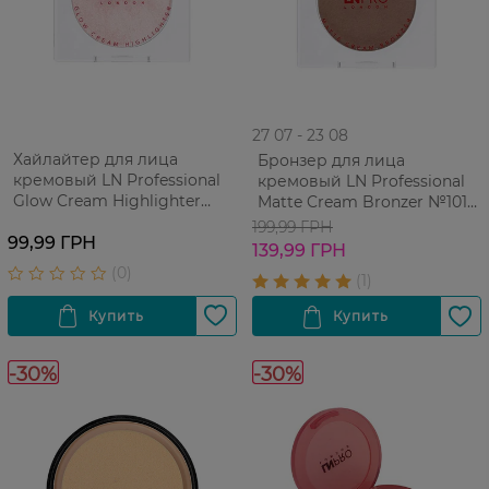
27 07 - 23 08
Хайлайтер для лица
Бронзер для лица
кремовый LN Professional
кремовый LN Professional
Glow Cream Highlighter
Matte Cream Bronzer №101
№101 2,5 г
Natural Tan 2,5 г
199,99 ГРН
99,99 ГРН
139,99 ГРН
-30%
-30%