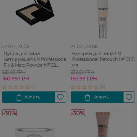
27 07 - 23 08
27 07 - 23 08
Пудра для лица
BB-крем для лица LN
матирующая LN Professional
Professional Retouch №101 30
Fix & Matt Powder №102
мл
Beige 6,5 г
229,99 ГРН
239,99 ГРН
160,99 ГРН
167,99 ГРН
-30%
-30%