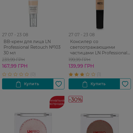
27 07 - 23 08
27 07 - 23 08
BB-крем для лица LN
Консилер со
Professional Retouch №103
светоотражающими
30 мл
частицами LN Professional
Touch-Up Cover Fluid №102
239,99 ГРН
199,99 ГРН
Натуральный бежевый 15
167,99 ГРН
139,99 ГРН
мл
-30%
Финальная
распродажа