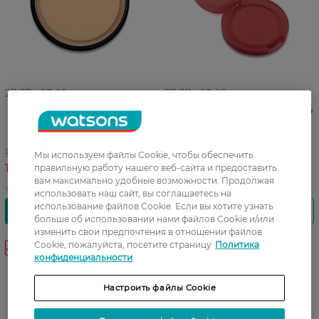
27 07 - 23 08
27 07 - 23 08
Пудра для лица LN
Румяна для лица LN тон 104
Professional Matt Effect
Ягодный 25 г
матированная компактная
тон 104 12 г
195,99 ГРН
155,99 ГРН
Мы используем файлы Cookie, чтобы обеспечить
136,99 ГРН
108,99 ГРН
правильную работу нашего веб-сайта и предоставить
вам максимально удобные возможности. Продолжая
использовать наш сайт, вы соглашаетесь на
использование файлов Cookie. Если вы хотите узнать
больше об использовании нами файлов Cookie и/или
изменить свои предпочтения в отношении файлов
Cookie, пожалуйста, посетите страницу
Политика
-30%
-30%
конфиденциальности
Настроить файлы Cookie