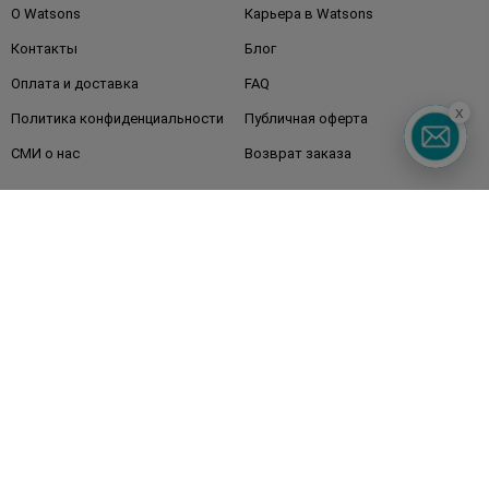
О Watsons
Карьера в Watsons
Контакты
Блог
Оплата и доставка
FAQ
x
Политика конфиденциальности
Публичная оферта
СМИ о нас
Возврат заказа
Подписывайтесь
на наши соцсети
и мессенджеры
Watsons в вашем смартфоне
Горячая линия