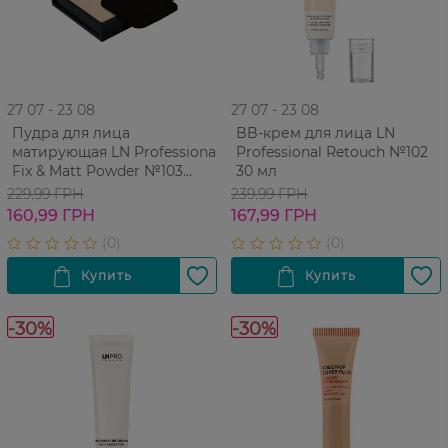
27 07 - 23 08
27 07 - 23 08
Пудра для лица
BB-крем для лица LN
матирующая LN Professional
Professional Retouch №102
Fix & Matt Powder №103
30 мл
Medium Beige 6,5 г
229,99 ГРН
239,99 ГРН
160,99 ГРН
167,99 ГРН
-30%
-30%