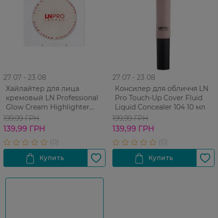
27 07 - 23 08
27 07 - 23 08
Хайлайтер для лица
Консилер для обличчя LN
кремовый LN Professional
Pro Touch-Up Cover Fluid
Glow Cream Highlighter
Liquid Concealer 104 10 мл
№102 2,5 г
199,99 ГРН
199,99 ГРН
139,99 ГРН
139,99 ГРН