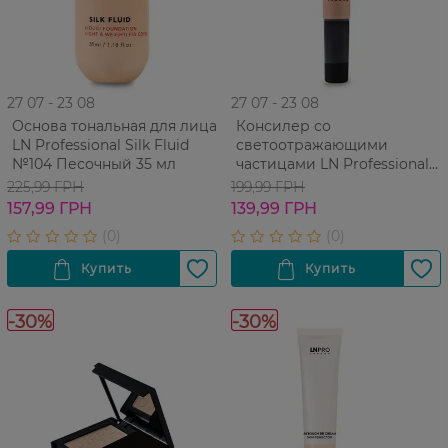
27 07 - 23 08
27 07 - 23 08
Основа тональная для лица
Консилер со
LN Professional Silk Fluid
светоотражающими
№104 Песочный 35 мл
частицами LN Professional
Touch-Up Cover Fluid №101
225,99 ГРН
199,99 ГРН
Светлый бежевый 15 мл
157,99 ГРН
139,99 ГРН
-30%
-30%