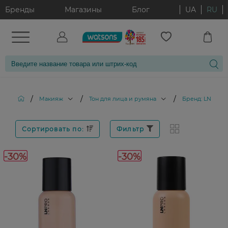
Бренды
Магазины
Блог
UA
RU
/
/
/
Макияж
Тон для лица и румяна
Бренд: LN PRO
Сортировать по:
Фильтр
-30%
-30%