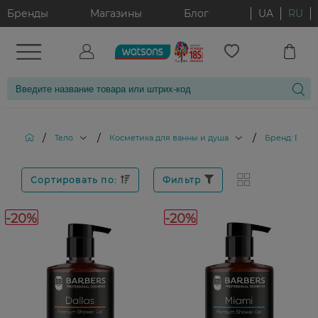
Бренды
Магазины
Блог
UA
RU
/
/
/
Тело
Косметика для ванны и душа
Бренд: BAR
Сортировать по:
Фильтр
-20%
-20%