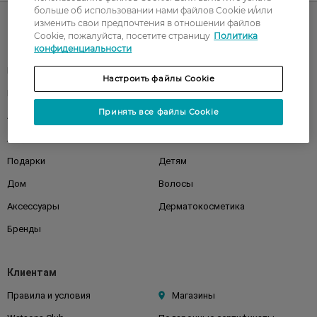
больше об использовании нами файлов Cookie и/или
изменить свои предпочтения в отношении файлов
Cookie, пожалуйста, посетите страницу
Политика
Каталог
конфиденциальности
Корейская косметика
Мужчинам
Настроить файлы Cookie
Парфюмерия
Здоровье
Принять все файлы Cookie
Акции
Макияж
Лицо
Тело
Подарки
Детям
Дом
Волосы
Аксессуары
Дерматокосметика
Бренды
Клиентам
Правила и условия
Магазины