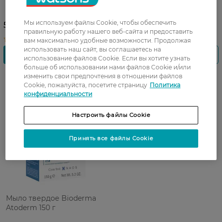
Atoderm Gentle Shower Gel
Очищающий 500 мл
для сухой и чувствительной
кожи 200 мл
Мы используем файлы Cookie, чтобы обеспечить
553,99 ГРН
1 101,99 ГРН
правильную работу нашего веб-сайта и предоставить
вам максимально удобные возможности. Продолжая
использовать наш сайт, вы соглашаетесь на
использование файлов Cookie. Если вы хотите узнать
больше об использовании нами файлов Cookie и/или
изменить свои предпочтения в отношении файлов
Cookie, пожалуйста, посетите страницу
Политика
конфиденциальности
Настроить файлы Cookie
Принять все файлы Cookie
Мыло твердое Bioderma
Atoderm 150 г