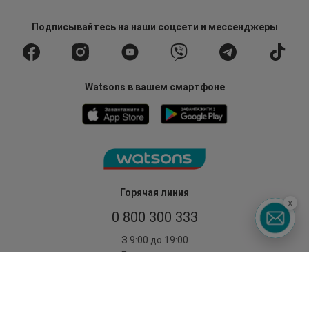
Подписывайтесь
на наши соцсети
и мессенджеры
Watsons в вашем смартфоне
Горячая линия
x
0 800 300 333
З 9:00 до 19:00
Без выходных