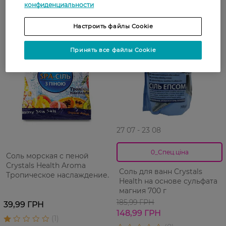
конфиденциальности
-20%
Настроить файлы Cookie
Принять все файлы Cookie
27 07 - 23 08
0_Спец.ціна
Соль морская с пеной
Crystals Health Aroma
Соль для ванн Crystals
Тропическое наслаждение
Health на основе сульфата
600 г
магния 700 г
185,99 ГРН
39,99 ГРН
148,99 ГРН