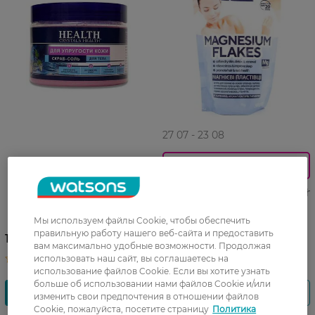
27 07 - 23 08
0_Спец.ціна
Скраб-соль для тела Health
для упругости кожи 500 мл
Соль для ванн Crystal Health
Магниевые хлопья 500 г
Мы используем файлы Cookie, чтобы обеспечить
правильную работу нашего веб-сайта и предоставить
99,99 ГРН
115,99 ГРН
вам максимально удобные возможности. Продолжая
79,99 ГРН
использовать наш сайт, вы соглашаетесь на
использование файлов Cookie. Если вы хотите узнать
больше об использовании нами файлов Cookie и/или
изменить свои предпочтения в отношении файлов
Cookie, пожалуйста, посетите страницу
Политика