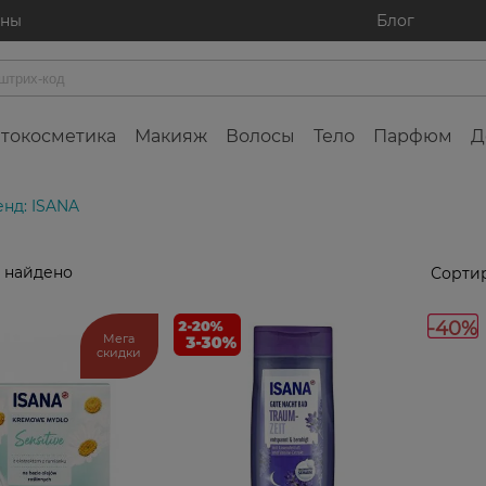
ины
Блог
токосметика
Макияж
Волосы
Тело
Парфюм
Д
нд: ISANA
 найдено
Сортир
-40%
Мега
скидки