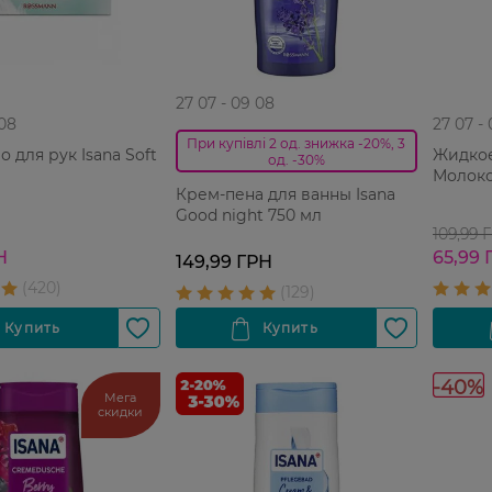
27 07 - 09 08
 08
27 07 -
При купівлі 2 од. знижка -20%, 3
 для рук Isana Soft
Жидкое
од. -30%
Молоко
Крем-пена для ванны Isana
Good night 750 мл
109,99 
Н
65,99 
149,99 ГРН
-40%
Мега
скидки