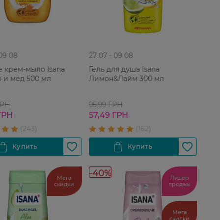
 09 08
27 07 - 09 08
 крем-мыло Isana
Гель для душа Isana
 и мед 500 мл
Лимон&Лайм 300 мл
ГРН
95,99 ГРН
ГРН
57,49 ГРН
-40%
Мега
Лидер
скидки
продаж
Мега
скидки