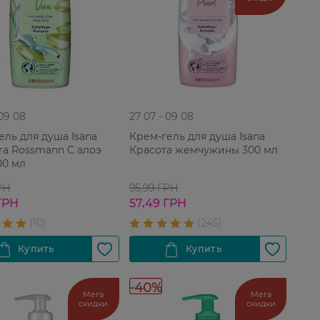
 09 08
27 07 - 09 08
ель для душа Isana
Крем-гель для душа Isana
era Rossmann С алоэ
Красота жемчужины 300 мл
00 мл
РН
95,99 ГРН
ГРН
57,49 ГРН
-40%
Мега
Мега
скидки
скидки