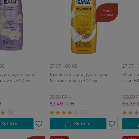
Мега
скидки
 08
27 07 - 09 08
27 07 -
 для душа Isana
Крем-гель для душа Isana
Мыло ж
ваниль 300 мл
Молоко и мед 300 мл
Love 5
95,99 ГРН
109,99 
Н
57,49 ГРН
65,99 