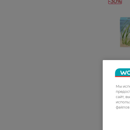
-30%
27 07 - 09
Мыло твер
Мы испо
Meeres Lift
предос
сайт, в
использ
69,99 ГРН
файлов 
48,99 ГР