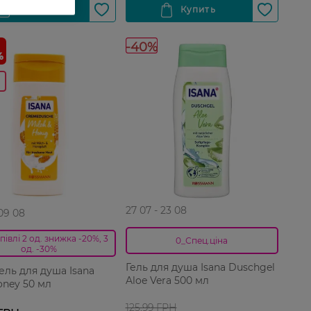
-40%
27 07 - 23 08
 09 08
півлі 2 од. знижка -20%, 3
0_Спец.ціна
од. -30%
Гель для душа Isana Duschgel
ель для душа Isana
Aloe Vera 500 мл
oney 50 мл
125,99 ГРН