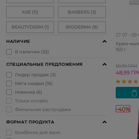
27 07 - 09
Крем-мыло
150 г
69,99 ГРН
48,99 ГР
-40%