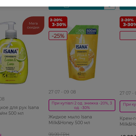
Мега
скидки
-25%
27 07 - 09 08
27 07 -
 08
При купівлі 2 од. знижка -20%, 3
При ку
ое для рук Isana
од. -30%
йм 500 мл
Жидкое мыло Isana
Крем-г
Milk&Honey 500 мл
Milk&H
99,99 ГРН
Н