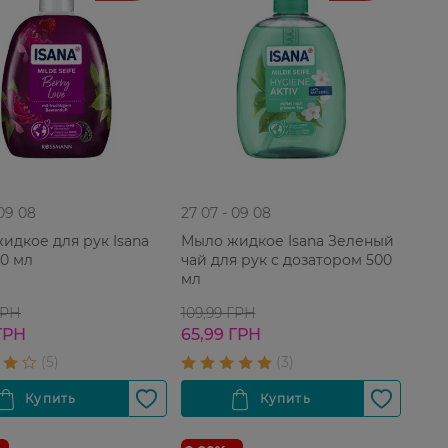
 09 08
27 07 - 09 08
идкое для рук Isana
Мыло жидкое Isana Зеленый
00 мл
чай для рук с дозатором 500
мл
ГРН
109,99 ГРН
ГРН
65,99 ГРН