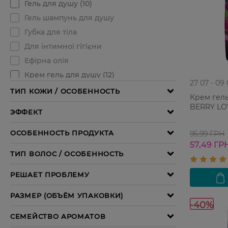
27 07 - 09
Крем гель
BERRY LO
95,99 ГРН
57,49 ГР
-40%