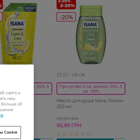
-20%
 09 08
27 07 - 09 08
півлі 2 од. знижка -20%, 3
При купівлі 2 од. знижка -20%, 3
од. -30%
од. -30%
еб-сайта и
ать наш
 мыло Isana
Масло для душа Isana Лимон
ь больше об
Lime 850 мл
250 мл
ошении
ти
ГРН
119,99 ГРН
 ГРН
95,99 ГРН
ы Cookie