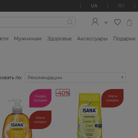
UA
RU
ети
Мужчинам
Здоровье
Аксессуары
Подарки
овать по:
Рекомендации
-40%
Лидер
Мега
продаж
скидки
Мега
скидки