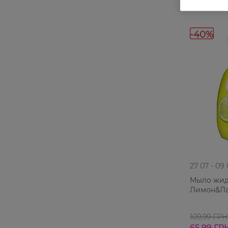
-40%
27 07 - 09
Мыло жидк
Лимон&Ла
109,99 ГРН
65,99 ГР