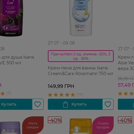
27 07 - 09 08
 08
27 07 -
При купівлі 2 од. знижка -20%, 3
 для душа Isana
Крем-г
од. -30%
VE 300 мл
Aloe V
Крем-пена для ванны Isana
вера 3
Cream&Care Rossmann 750 мл
95,99 Г
Н
57,49 
149,99 ГРН
-40%
-40%
Мега
Лидер
скидки
продаж