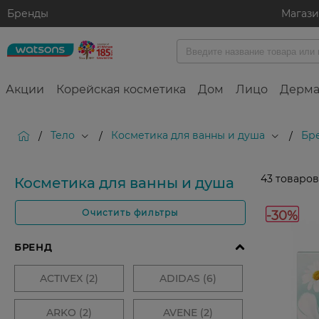
Бренды
Магаз
Акции
Корейская косметика
Дом
Лицо
Дерма
Тело
Косметика для ванны и душа
Бре
/
/
/
43
товаров
Косметика для ванны и душа
-30%
Очистить фильтры