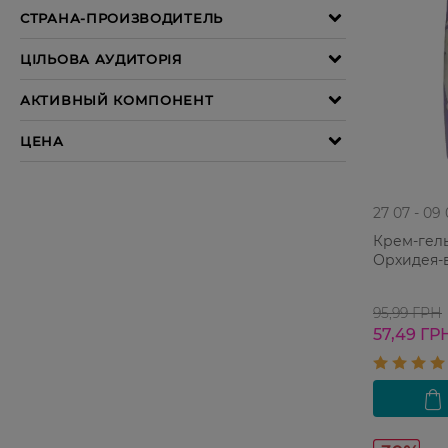
27 07 - 09
Крем-гель
Орхидея-
95,99 ГРН
57,49 ГР