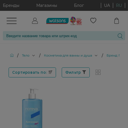
Бренды
Магазины
Блог
UA
RU
/
/
/
Тело
Косметика для ванны и душа
Бренд: NOR
Сортировать по:
Фильтр