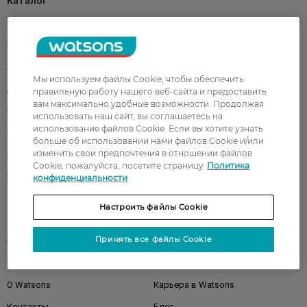
Каталог
Корейская косметика
Мужчинам
Парфюмерия
Здоровье
Акции
Макияж
Мы используем файлы Cookie, чтобы обеспечить
Лицо
Тело
правильную работу нашего веб-сайта и предоставить
вам максимально удобные возможности. Продолжая
Подарки
Детям
использовать наш сайт, вы соглашаетесь на
использование файлов Cookie. Если вы хотите узнать
Дом
Волосы
больше об использовании нами файлов Cookie и/или
изменить свои предпочтения в отношении файлов
Аксессуары
Дерматокосметика
Cookie, пожалуйста, посетите страницу
Политика
Бренды
конфиденциальности
Настроить файлы Cookie
Клиентам
Принять все файлы Cookie
Правила и условия
Магазины
Watsons Club
Подарочные сертификаты
О Watsons
Карьера в Watsons
Контакты
Блог