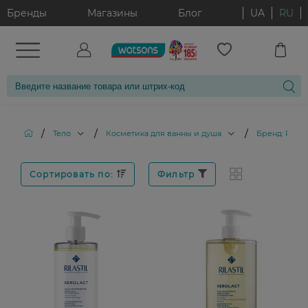
Бренды
Магазины
Блог
UA
RU
/
/
/
Тело
Косметика для ванны и душа
Бренд: RILAS
Сортировать по:
Фильтр