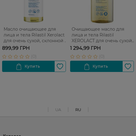
Масло очищающее для
Очищающее масло для
лица и тела Rilastil Xerolact
лица и тела Rilastil
для очень сухой, склонной к
XEROLACT для очень сухой,
раздражениям и атопии
склонной к раздражениям
899,99 ГРН
1 294,99 ГРН
кожи 750 мл
и атопии кожи, 1000 мл
UA
RU