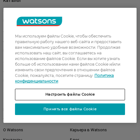
Каталог
Корейская косметика
Мужчинам
Парфюмерия
Здоровье
Акции
Макияж
Мы используем файлы Cookie, чтобы обеспечить
Лицо
Тело
правильную работу нашего веб-сайта и предоставить
вам максимально удобные возможности. Продолжая
Подарки
Детям
использовать наш сайт, вы соглашаетесь на
использование файлов Cookie. Если вы хотите узнать
Дом
Волосы
больше об использовании нами файлов Cookie и/или
изменить свои предпочтения в отношении файлов
Аксессуары
Дерматокосметика
Cookie, пожалуйста, посетите страницу
Политика
Бренды
конфиденциальности
Настроить файлы Cookie
Клиентам
Принять все файлы Cookie
Правила и условия
Магазины
Watsons Club
Подарочные сертификаты
О Watsons
Карьера в Watsons
Контакты
Блог