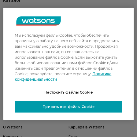
Каталог
Корейская косметика
Мужчинам
Парфюмерия
Здоровье
Акции
Макияж
Мы используем файлы Cookie, чтобы обеспечить
Лицо
Тело
правильную работу нашего веб-сайта и предоставить
вам максимально удобные возможности. Продолжая
Подарки
Детям
использовать наш сайт, вы соглашаетесь на
использование файлов Cookie. Если вы хотите узнать
Дом
Волосы
больше об использовании нами файлов Cookie и/или
изменить свои предпочтения в отношении файлов
Аксессуары
Дерматокосметика
Cookie, пожалуйста, посетите страницу
Политика
Бренды
конфиденциальности
Настроить файлы Cookie
Клиентам
Принять все файлы Cookie
Правила и условия
Магазины
Watsons Club
Подарочные сертификаты
О Watsons
Карьера в Watsons
Контакты
Блог