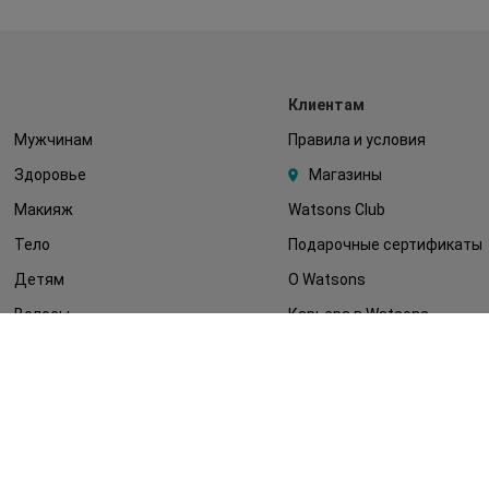
Клиентам
Мужчинам
Правила и условия
Здоровье
Магазины
Макияж
Watsons Club
Тело
Подарочные сертификаты
Детям
О Watsons
Волосы
Карьера в Watsons
Дерматокосметика
Контакты
Блог
Оплата и доставка
FAQ
Политика