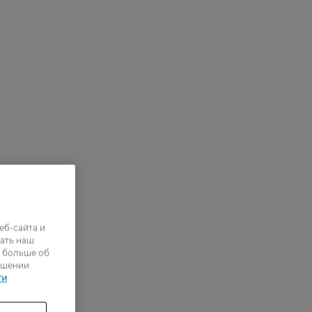
еб-сайта и
ать наш
ь больше об
ошении
ти