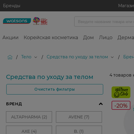
Бренды
Магаз
Акции
Корейская косметика
Дом
Лицо
Дерма
Тело
Средства по уходу за телом
Брен
/
/
/
4
товаров 
Средства по уходу за телом
Очистить фильтры
-20%