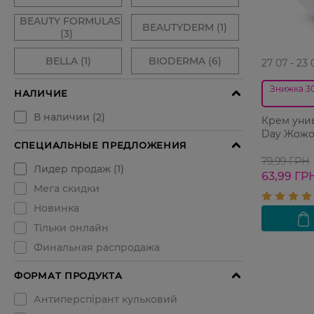
27 07 - 23 
Знижка 3
Крем уни
Day Жожо
79,99 ГРН
63,99 ГР