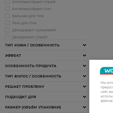
Мы испо
предос
сайт, в
использ
файлов 