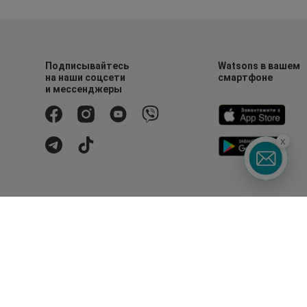
Подписывайтесь
Watsons в вашем
на наши соцсети
смартфоне
и мессенджеры
x