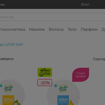
ины
Блог
токосметика
Макияж
Волосы
Тело
Парфюм
Д
д: LUCKY DAY
найдено
Сортир
Лидер
продаж
-20%