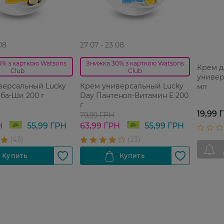
08
27 07 - 23 08
0% з карткою Watsons
Знижка 30% з карткою Watsons
Крем д
Club
Club
универ
версальный Lucky
Крем универсальный Lucky
мл
ба-Ши 200 г
Day Пантенол-Витамин Е 200
г
19,99 
79,99 ГРН
Н
55,99 ГРН
63,99 ГРН
55,99 ГРН