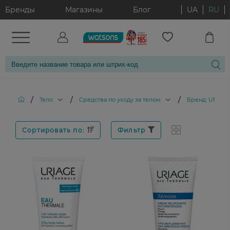
Бренды
Магазины
Блог
UA
RU
/
/
/
Тело
Средства по уходу за телом
Бренд: URIAG
Сортировать по:
Фильтр