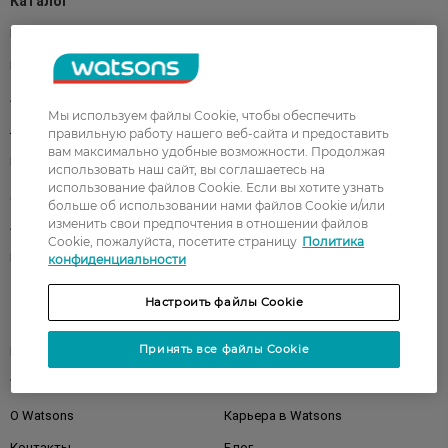
Каталог
Корейская косметика
Мужчинам
Парфюмерия
Здоровье
Акции
Макияж
Мы используем файлы Cookie, чтобы обеспечить
Лицо
Тело
правильную работу нашего веб-сайта и предоставить
вам максимально удобные возможности. Продолжая
Подарки
Детям
использовать наш сайт, вы соглашаетесь на
использование файлов Cookie. Если вы хотите узнать
Дом
Волосы
больше об использовании нами файлов Cookie и/или
изменить свои предпочтения в отношении файлов
Аксессуары
Дерматокосметика
Cookie, пожалуйста, посетите страницу
Политика
Бренды
конфиденциальности
Настроить файлы Cookie
Клиентам
Принять все файлы Cookie
Правила и условия
Магазины
Watsons Club
Подарочные сертификаты
О Watsons
Карьера в Watsons
Контакты
Блог