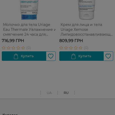
Молочко для тела Uriage
Крем для лица и тела
Eau Thermale Увлажнение и
Uriage Xemose
смягчение 24 часа для
Липидовосстанавливающи
сухой кожи 200 мл
200 мл
716,99 ГРН
809,99 ГРН
UA
RU