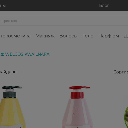
ины
Блог
токосметика
Макияж
Волосы
Тело
Парфюм
Д
нд: WELCOS KWAILNARA
найдено
Сортир