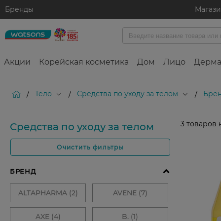
Бренды
Магаз
Акции
Корейская косметика
Дом
Лицо
Дерма
Тело
Средства по уходу за телом
Бре
/
/
/
3
товаров 
Средства по уходу за телом
Очистить фильтры