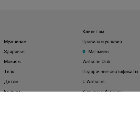
Клиентам
Мужчинам
Правила и условия
Здоровье
Магазины
Макияж
Watsons Club
Тело
Подарочные сертификаты
Детям
О Watsons
Волосы
Карьера в Watsons
Дерматокосметика
Контакты
Блог
Оплата и доставка
FAQ