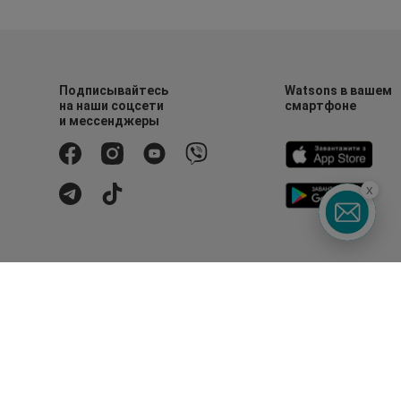
Подписывайтесь
Watsons в вашем
на наши соцсети
смартфоне
и мессенджеры
x