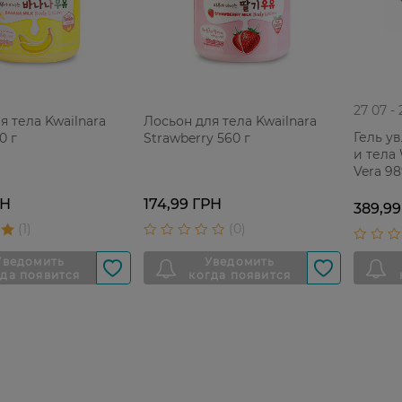
27 07 -
я тела Kwailnara
Лосьон для тела Kwailnara
Гель у
0 г
Strawberry 560 г
и тела 
Vera 9
РН
174,99 ГРН
389,99