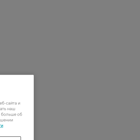
еб-сайта и
ать наш
ь больше об
ошении
ти