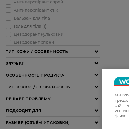
Мы испо
предос
сайт, в
использ
файлов 