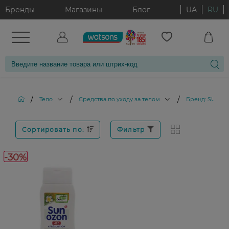
Бренды
Магазины
Блог
UA
RU
/
/
/
Тело
Средства по уходу за телом
Бренд: SUNO
Сортировать по:
Фильтр
-30%