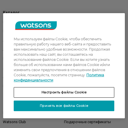
Каталог
Корейская косметика
Мужчинам
Парфюмерия
Здоровье
Мы используем файлы Cookie, чтобы обеспечить
Акции
Макияж
правильную работу нашего веб-сайта и предоставить
Лицо
вам максимально удобные возможности. Продолжая
Тело
использовать наш сайт, вы соглашаетесь на
Подарки
Детям
использование файлов Cookie. Если вы хотите узнать
больше об использовании нами файлов Cookie и/или
Дом
Волосы
изменить свои предпочтения в отношении файлов
Cookie, пожалуйста, посетите страницу
Политика
Аксессуары
Дерматокосметика
конфиденциальности
Бренды
Настроить файлы Cookie
Клиентам
Принять все файлы Cookie
Правила и условия
Магазины
Watsons Club
Подарочные сертификаты